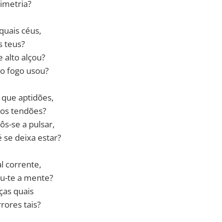
simetria?
quais céus,
s teus?
 alto alçou?
o fogo usou?
que aptidões,
 os tendões?
s-se a pulsar,
 se deixa estar?
l corrente,
u-te a mente?
ças quais
rores tais?