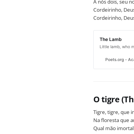
A nós dois, seu 
Cordeirinho, Deus
Cordeirinho, Deus
The Lamb
Little lamb, who 
Poets.org - A
O tigre (T
Tigre, tigre, que
Na floresta que a
Qual mão imortal