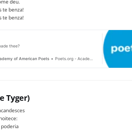
nome deu.
 te benza!
 te benza!
made thee?
cademy of American Poets
Poets.org - Academy of American Poets
he Tyger)
 incandesces
noitece:
 poderia