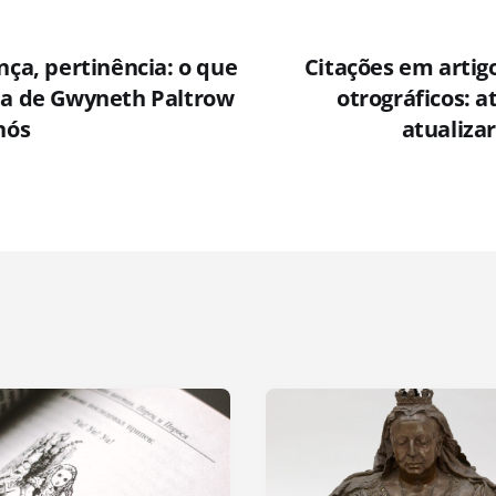
nça, pertinência: o que
Citações em artig
ta de Gwyneth Paltrow
otrográficos: a
nós
atualizar