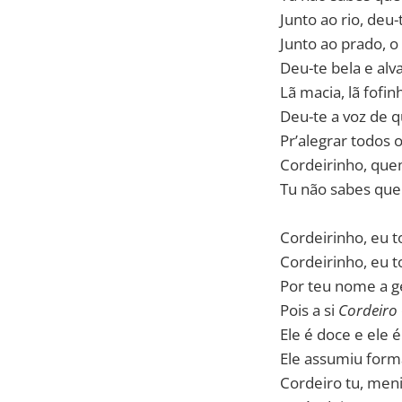
Junto ao rio, deu-
Junto ao prado, o
Deu-te bela e alv
Lã macia, lã fofin
Deu-te a voz de q
Pr’alegrar todos o
Cordeirinho, que
Tu não sabes que
Cordeirinho, eu to
Cordeirinho, eu to
Por teu nome a g
Pois a si
Cordeiro
Ele é doce e ele é 
Ele assumiu forma
Cordeiro tu, men