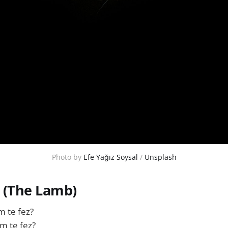
Photo by 
Efe Yağız Soysal
 / 
Unsplash
o (The Lamb)
m te fez?
m te fez?