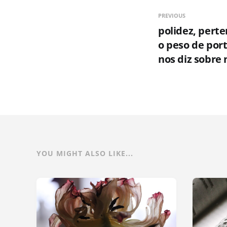
PREVIOUS
polidez, perte
o peso de por
nos diz sobre 
YOU MIGHT ALSO LIKE...