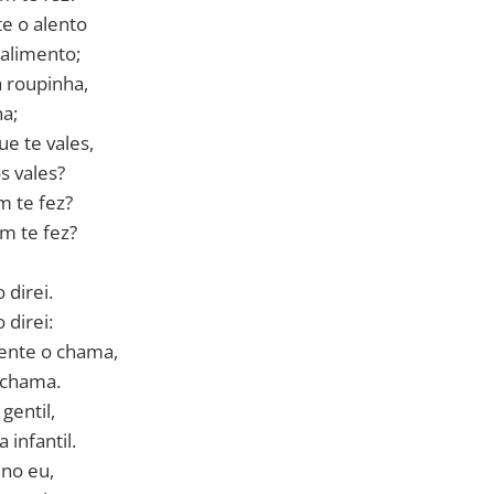
te o alento
 alimento;
a roupinha,
ha;
ue te vales,
s vales?
m te fez?
m te fez?
 direi.
 direi:
ente o chama,
chama.
gentil,
 infantil.
ino eu,