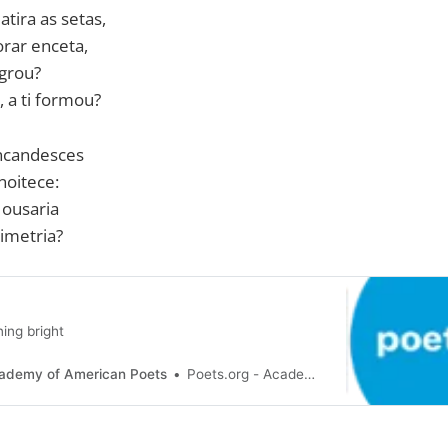
atira as setas,
rar enceta,
egrou?
 a ti formou?
 incandesces
noitece:
 ousaria
simetria?
ing bright
cademy of American Poets
Poets.org - Academy of American Poets