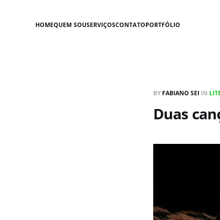
HOME
QUEM SOU
SERVIÇOS
CONTATO
PORTFÓLIO
BY
FABIANO SEI
IN
LI
Duas canç