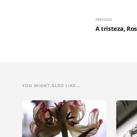
PREVIOUS
A tristeza, Ro
YOU MIGHT ALSO LIKE...