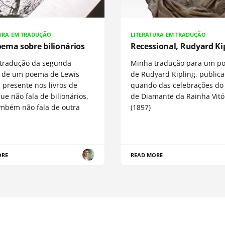
URA EM TRADUÇÃO
LITERATURA EM TRADUÇÃO
ema sobre bilionários
Recessional, Rudyard Ki
tradução da segunda
Minha tradução para um p
e de um poema de Lewis
de Rudyard Kipling, public
, presente nos livros de
quando das celebrações do 
que não fala de bilionários,
de Diamante da Rainha Vitó
mbém não fala de outra
(1897)
ORE
READ MORE