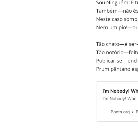
Sou Ninguém! E t
Também—não é
Neste caso somos
Nem um pio!—ou
Tão chato—é se
Tão notório—fei
Publicar-se—en
Prum pântano es
I’m Nobody! Wh
I’m Nobody! Who 
Poets.org
E