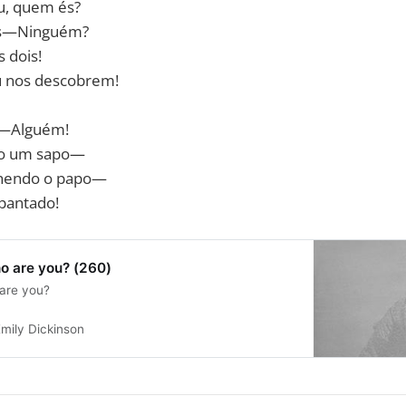
u, quem és?
s—Ninguém?
 dois!
 nos descobrem!
r—Alguém!
to um sapo—
chendo o papo—
pantado!
o are you? (260)
are you?
mily Dickinson