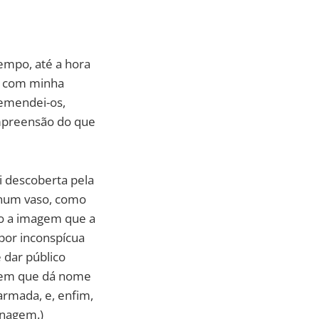
empo, até a hora
to com minha
 emendei-os,
ompreensão do que
i descoberta pela
u num vaso, como
to a imagem que a
por inconspícua
 dar público
agem que dá nome
armada, e, enfim,
onagem.)