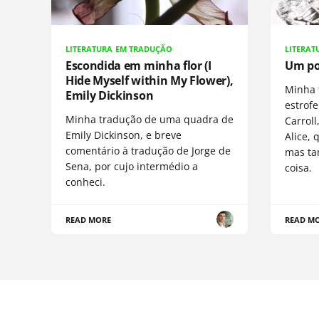
LITERATURA EM TRADUÇÃO
LITERAT
Escondida em minha flor (I
Um po
Hide Myself within My Flower),
Minha 
Emily Dickinson
estrof
Minha tradução de uma quadra de
Carroll
Emily Dickinson, e breve
Alice, 
comentário à tradução de Jorge de
mas ta
Sena, por cujo intermédio a
coisa.
conheci.
READ MORE
READ M