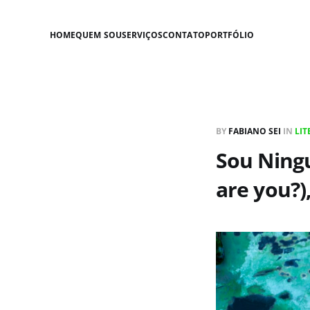
HOME
QUEM SOU
SERVIÇOS
CONTATO
PORTFÓLIO
BY
FABIANO SEI
IN
LI
Sou Ning
are you?)