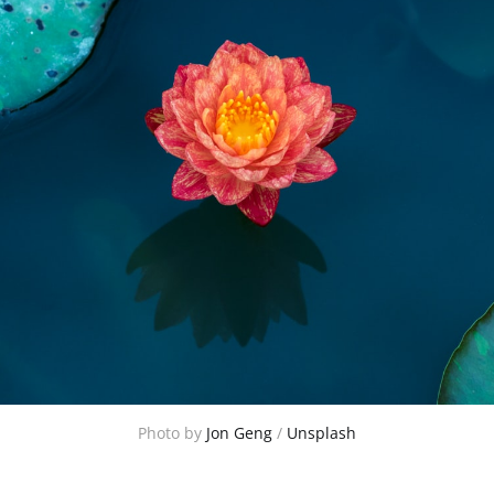
Photo by 
Jon Geng
 / 
Unsplash