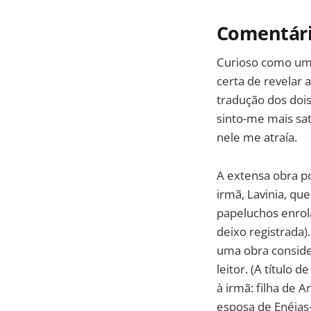
Comentár
Curioso como um 
certa de revelar
tradução dos doi
sinto-me mais sa
nele me atraía.
A extensa obra po
irmã, Lavinia, qu
papeluchos enrol
deixo registrada
uma obra conside
leitor. (A título
à irmã: filha de 
esposa de Enéias