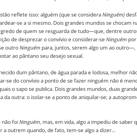
ão reflete isso: alguém (que se considera
Ninguém)
desf
alardear-se a si mesmo. Dois grandes mundos se chocam na
segredo de quem se resguarda de tudo—que, dentre outro
ição de desprezar o convívio e considerar-se
Ninguém
por 
se outro
Ninguém
para, juntos, serem algo um ao outro—, e
notar ao pântano seu desejo sexual.
nhecido dum pântano, de água parada e lodosa, melhor não
tar-se do convívio a ponto de se fazer ninguém não é men
quais o sapo se publica. Dois grandes mundos, duas grande
 da outra: o isolar-se a ponto de aniquilar-se; a autopr
 não foi
Ninguém
, mas, em vida, algo a impediu de saber q
r a outrem quando, de fato, tem-se algo a dizer...