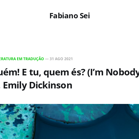
Fabiano Sei
TERATURA EM TRADUÇÃO
—
31 AGO 2021
uém! E tu, quem és? (I’m Nobod
, Emily Dickinson