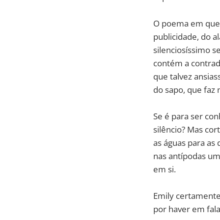
O poema em quest
publicidade, do 
silenciosíssimo 
contém a contrad
que talvez ansias
do sapo, que faz 
Se é para ser co
silêncio? Mas cor
as águas para as 
nas antípodas uma
em si.
Emily certamente
por haver em fala