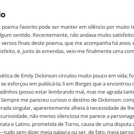
io
poema favorito pode ser manter em silêncio por muito t
 algum sentido. Recentemente, não andava muito satisfei
s versos finais deste poema, que me acompanha há anos;
tisfeito, e, junto às emendas, veio-me finalmente uma c
ética de Emily Dickinson circulou muito pouco em vida; fo
e se esforçou em publicá-la; li em Borges que a encontro
adinhos (posso estar lembrando mal, mas me agrada tan
). Sempre me pareceu curioso o destino de Dickinson: com
rada singular, aparentemente alheia à necessidade de lhe
 de curiosidade, não menos silenciosa me parece a person
Amata e Latino, prometida de Turno, causa de uma disputa 
—tudo sem dizer meia palavra ou ser, de fato, meia pers