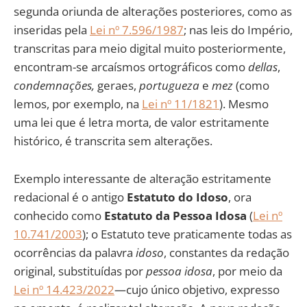
segunda oriunda de alterações posteriores, como as
inseridas pela
Lei nº 7.596/1987
; nas leis do Império,
transcritas para meio digital muito posteriormente,
encontram-se arcaísmos ortográficos como
dellas
,
condemnações,
geraes,
portugueza
e
mez
(como
lemos, por exemplo, na
Lei nº 11/1821
). Mesmo
uma lei que é letra morta, de valor estritamente
histórico, é transcrita sem alterações.
Exemplo interessante de alteração estritamente
redacional é o antigo
Estatuto do Idoso
, ora
conhecido como
Estatuto da Pessoa Idosa
(
Lei nº
10.741/2003
); o Estatuto teve praticamente todas as
ocorrências da palavra
idoso
, constantes da redação
original, substituídas por
pessoa idosa
, por meio da
Lei nº 14.423/2022
—cujo único objetivo, expresso