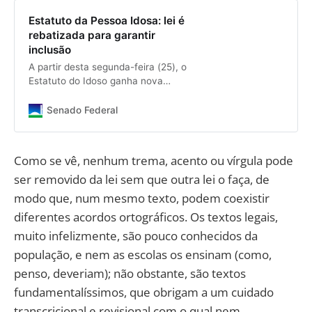
Estatuto da Pessoa Idosa: lei é
rebatizada para garantir
inclusão
A partir desta segunda-feira (25), o
Estatuto do Idoso ganha nova
denominação: Estatuto da Pessoa
Idosa. A mudança aprovada por
Senado Federal
deputados e senadores foi
sancionada pelo presidente Jair
Bolsonaro e está publicada no
Como se vê, nenhum trema, acento ou vírgula pode
Diário Oficial da União. A nova
ser removido da lei sem que outra lei o faça, de
norma ( Lei 14.423 ) tem origem no
Projeto de Lei do Senado (PLS)
modo que, num mesmo texto, podem coexistir
72/2018 , do senador Paulo Paim
diferentes acordos ortográficos. Os textos legais,
(PT-RS), que é também autor da
muito infelizmente, são pouco conhecidos da
proposta que originou o marco legal
que garantiu direitos e proteção às
população, e nem as escolas os ensinam (como,
pessoas com 60 anos ou mais.
penso, deveriam); não obstante, são textos
fundamentalíssimos, que obrigam a um cuidado
transcricional e revisional com o qual nem