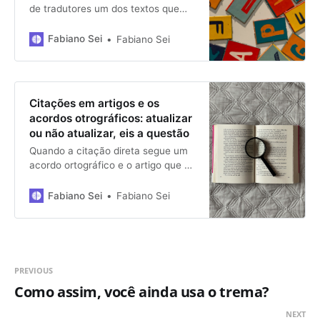
de tradutores um dos textos que
publico aqui, um dos membros
comentou que parara de ler logo no
Fabiano Sei
Fabiano Sei
início, ao se deparar com o primeiro
trema; munido de uma gentileza
que, lamento dizer, não era
incomum, mandou-me voltar ao
Citações em artigos e os
século XIX (não me ocorreu
acordos otrográficos: atualizar
ou não atualizar, eis a questão
Quando a citação direta segue um
acordo ortográfico e o artigo que a
contém segue outro, o que deve
ser feito? Mantê-la ou atualizá-la?
Fabiano Sei
Fabiano Sei
Que importância tem isso?
PREVIOUS
Como assim, você ainda usa o trema?
NEXT