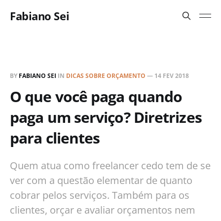
Fabiano Sei
BY
FABIANO SEI
IN
DICAS SOBRE ORÇAMENTO
—
14 FEV 2018
O que você paga quando
paga um serviço? Diretrizes
para clientes
Quem atua como freelancer cedo tem de se
ver com a questão elementar de quanto
cobrar pelos serviços. Também para os
clientes, orçar e avaliar orçamentos nem