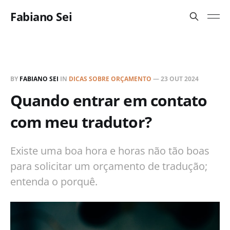
Fabiano Sei
BY
FABIANO SEI
IN
DICAS SOBRE ORÇAMENTO
—
23 OUT 2024
Quando entrar em contato
com meu tradutor?
Existe uma boa hora e horas não tão boas
para solicitar um orçamento de tradução;
entenda o porquê.