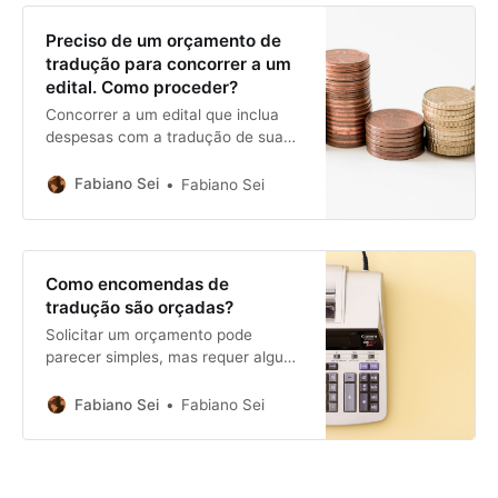
Preciso de um orçamento de
tradução para concorrer a um
edital. Como proceder?
Concorrer a um edital que inclua
despesas com a tradução de sua
produção pode ser um desafio.
Como conseguir orçar um texto que
Fabiano Sei
Fabiano Sei
ainda não foi escrito?
Como encomendas de
tradução são orçadas?
Solicitar um orçamento pode
parecer simples, mas requer alguns
cuidados, e mesmo uma certa
preparação. Saiba como solicitar de
Fabiano Sei
Fabiano Sei
forma eficiente um orçamento para
a tradução acadêmica do seu
artigo.