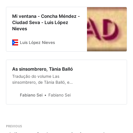
Mi ventana - Concha Méndez -
Ciudad Seva - Luis López
Nieves
Luis López Nieves
As sinsombrero, Tània Balló
Tradução do volume Las
sinsombrero, de Tània Balló, e
oriundo do documentário que
dirigiu. Traduzido juntamente com
Fabiano Sei
Fabiano Sei
Andréa Cesco e Fedra Rodríguez , e
publicado pela Relicário. As
informações abaixo foram
reproduzidas do site da editora:
Este livro recupera a memória e os
PREVIOUS
avatares de várias mulher…