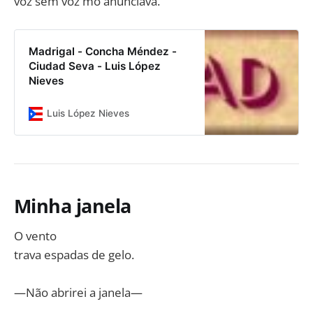
voz sem voz mo anunciava.
Madrigal - Concha Méndez -
Ciudad Seva - Luis López
Nieves
Luis López Nieves
Minha janela
O vento
trava espadas de gelo.
—Não abrirei a janela—