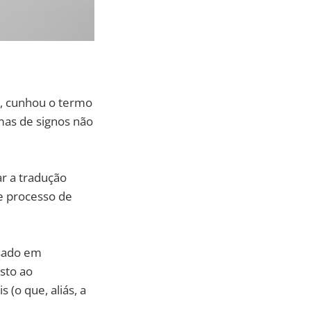
o, cunhou o termo
emas de signos não
r a tradução
e processo de
ssado em
sto ao
(o que, aliás, a