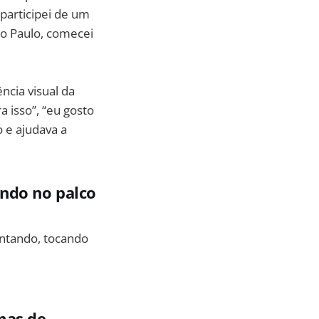
participei de um
ão Paulo, comecei
ncia visual da
 isso”, “eu gosto
 e ajudava a
ando no palco
antando, tocando
m
mas de