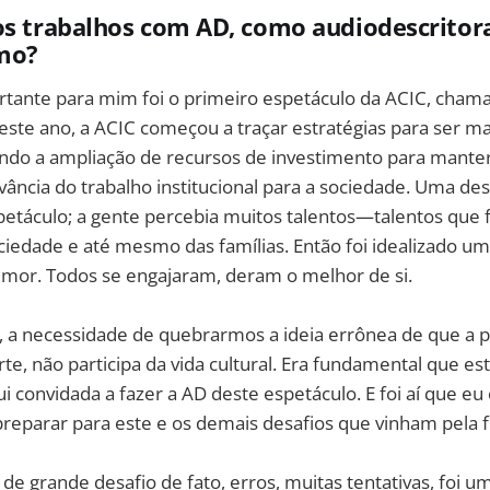
ros trabalhos com AD, como audiodescrito
mo?
ante para mim foi o primeiro espetáculo da ACIC, cha
este ano, a ACIC começou a traçar estratégias para ser ma
ndo a ampliação de recursos de investimento para manter
ância do trabalho institucional para a sociedade. Uma des
petáculo; a gente percebia muitos talentos—talentos que 
ciedade e até mesmo das famílias. Então foi idealizado 
umor. Todos se engajaram, deram o melhor de si.
o, a necessidade de quebrarmos a ideia errônea de que a 
rte, não participa da vida cultural. Era fundamental que es
Fui convidada a fazer a AD deste espetáculo. E foi aí que e
reparar para este e os demais desafios que vinham pela f
 grande desafio de fato, erros, muitas tentativas, foi u