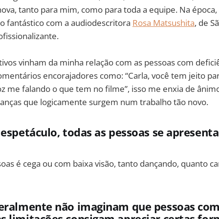
va, tanto para mim, como para toda a equipe. Na época, 
o fantástico com a audiodescritora
Rosa Matsushita
, de S
issionalizante.
tivos vinham da minha relação com as pessoas com deficiê
omentários encorajadores como: “Carla, você tem jeito para
z me falando o que tem no filme”, isso me enxia de ânimo
ranças que logicamente surgem num trabalho tão novo.
 espetáculo, todas as pessoas se apresent
soas é cega ou com baixa visão, tanto dançando, quanto c
geralmente não imaginam que pessoas co
 limitações consigam apreciar certas for