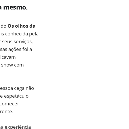
ra mesmo,
mado
Os olhos da
is conhecida pela
 seus serviços,
sas ações foi a
ficavam
um show com
pessoa cega não
te espetáculo
u comecei
rente.
ma experiência