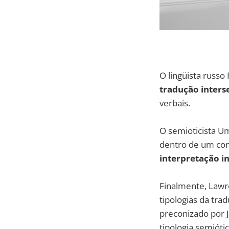
O lingüista russ
tradução inters
verbais.
O semioticista Um
dentro de um con
interpretação i
Finalmente, Lawr
tipologias da tra
preconizado por J
tipologia semiótic