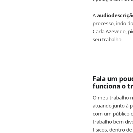
A
audiodescriçã
processo, indo d
Carla Azevedo, p
seu trabalho.
Fala um pouq
funciona o t
O meu trabalho n
atuando junto à p
com um público c
trabalho bem dive
físicos, dentro d