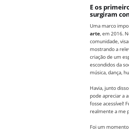
E os primei
surgiram co
Uma marco import
arte
, em 2016. N
comunidade, visa
mostrando a relev
criação de um es
escondidos da so
música, dança, h
Havia, junto diss
pode apreciar a a
fosse acessível! 
realmente a me p
Foi um momento de