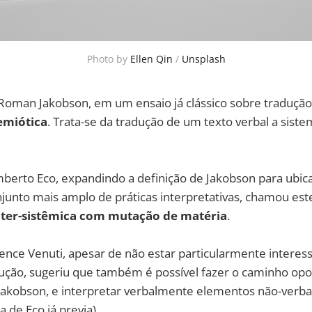
Photo by
Ellen Qin
/
Unsplash
o Roman Jakobson, em um ensaio já clássico sobre traduçã
emiótica
. Trata-se da tradução de um texto verbal a sist
berto Eco, expandindo a definição de Jakobson para ubica
junto mais amplo de práticas interpretativas, chamou est
nter-sistêmica com mutação de matéria
.
ence Venuti, apesar de não estar particularmente intere
dução, sugeriu que também é possível fazer o caminho opo
akobson, e interpretar verbalmente elementos não-verbais 
a de Eco já previa).