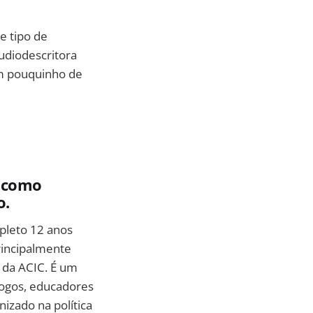
e tipo de
udiodescritora
um pouquinho de
, como
o.
pleto 12 anos
rincipalmente
 da ACIC. É um
agogos, educadores
nizado na política