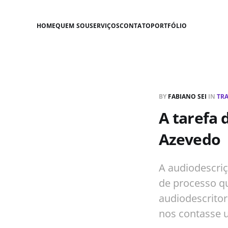
HOME
QUEM SOU
SERVIÇOS
CONTATO
PORTFÓLIO
BY
FABIANO SEI
IN
TR
A tarefa 
Azevedo
A audiodescriç
de processo q
audiodescritor
nos contasse 