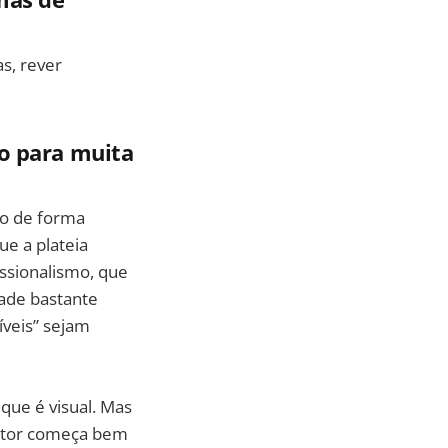
s, rever
o para muita
ão de forma
ue a plateia
ssionalismo, que
ade bastante
íveis” sejam
 que é visual. Mas
ritor começa bem