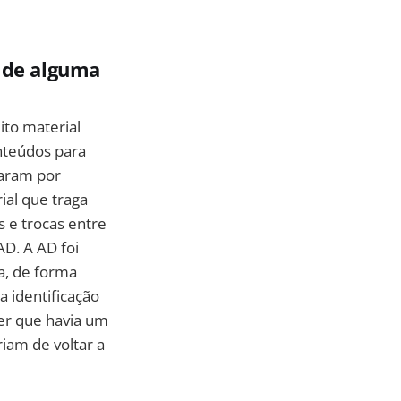
, de alguma
ito material
nteúdos para
saram por
ial que traga
 e trocas entre
AD. A AD foi
a, de forma
a identificação
ber que havia um
riam de voltar a