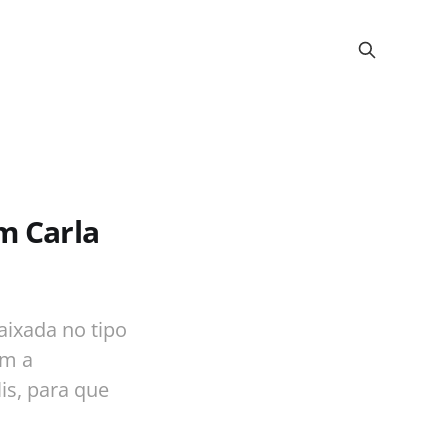
m Carla
aixada no tipo
om a
is, para que