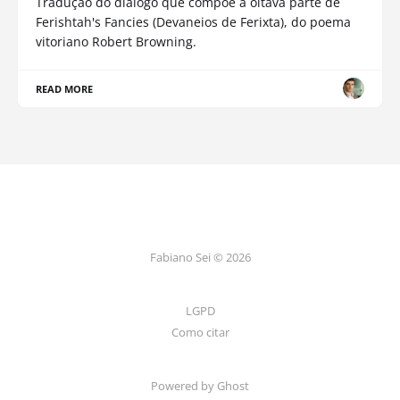
Tradução do diálogo que compõe a oitava parte de
Ferishtah's Fancies (Devaneios de Ferixta), do poema
vitoriano Robert Browning.
READ MORE
Fabiano Sei © 2026
LGPD
Como citar
Powered by Ghost