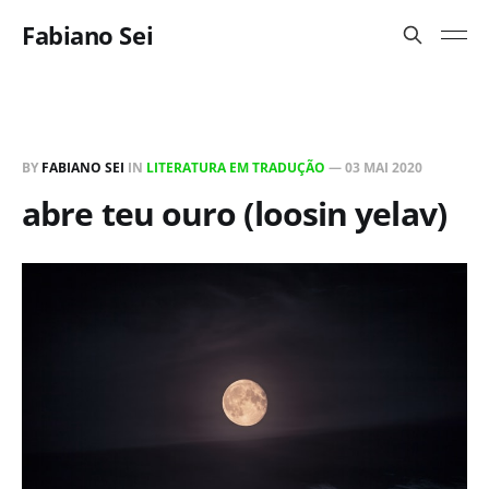
Fabiano Sei
BY
FABIANO SEI
IN
LITERATURA EM TRADUÇÃO
—
03 MAI 2020
abre teu ouro (loosin yelav)