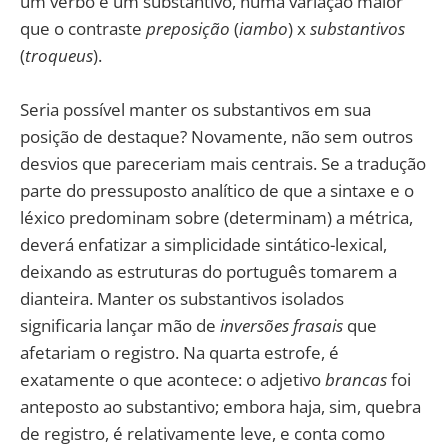
um verbo e um substantivo, numa variação maior
que o contraste
preposição
(
iambo
) x
substantivos
(
troqueus
).
Seria possível manter os substantivos em sua
posição de destaque? Novamente, não sem outros
desvios que pareceriam mais centrais. Se a tradução
parte do pressuposto analítico de que a sintaxe e o
léxico predominam sobre (determinam) a métrica,
deverá enfatizar a simplicidade sintático-lexical,
deixando as estruturas do português tomarem a
dianteira. Manter os substantivos isolados
significaria lançar mão de
inversões frasais
que
afetariam o registro. Na quarta estrofe, é
exatamente o que acontece: o adjetivo
brancas
foi
anteposto ao substantivo; embora haja, sim, quebra
de registro, é relativamente leve, e conta como