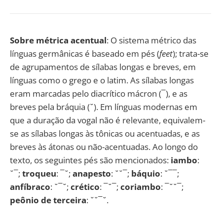
Sobre métrica acentual
: O sistema métrico das
línguas germânicas é baseado em pés (
feet
); trata-se
de agrupamentos de sílabas longas e breves, em
línguas como o grego e o latim. As sílabas longas
eram marcadas pelo diacrítico mácron (¯), e as
breves pela bráquia (˘). Em línguas modernas em
que a duração da vogal não é relevante, equivalem-
se as sílabas longas às tônicas ou acentuadas, e as
breves às átonas ou não-acentuadas. Ao longo do
texto, os seguintes pés são mencionados:
iambo
:
˘¯;
troqueu
: ¯˘;
anapesto
: ˘˘¯;
báquio
: ˘¯¯;
anfíbraco
: ˘¯˘;
crético
: ¯˘¯;
coriambo
: ¯˘˘¯;
peônio de terceira
: ˘˘¯˘.