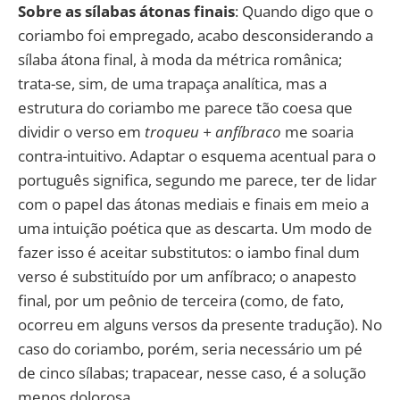
Sobre as sílabas átonas finais
: Quando digo que o
coriambo foi empregado, acabo desconsiderando a
sílaba átona final, à moda da métrica românica;
trata-se, sim, de uma trapaça analítica, mas a
estrutura do coriambo me parece tão coesa que
dividir o verso em
troqueu + anfíbraco
me soaria
contra-intuitivo. Adaptar o esquema acentual para o
português significa, segundo me parece, ter de lidar
com o papel das átonas mediais e finais em meio a
uma intuição poética que as descarta. Um modo de
fazer isso é aceitar substitutos: o iambo final dum
verso é substituído por um anfíbraco; o anapesto
final, por um peônio de terceira (como, de fato,
ocorreu em alguns versos da presente tradução). No
caso do coriambo, porém, seria necessário um pé
de cinco sílabas; trapacear, nesse caso, é a solução
menos dolorosa.