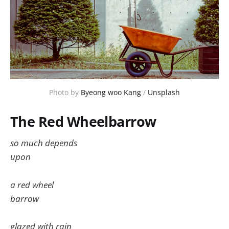
Photo by
Byeong woo Kang
/
Unsplash
The Red Wheelbarrow
so much depends
upon
a red wheel
barrow
glazed with rain