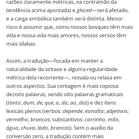
razões claramente métricas, na contramão da
tendência acima apontada) e
glazed
—será afetado,
e a carga simbólica também será distinta. Menor
risco é assumir que, como nossos bosques têm mais
vida e nossa vida mais amores, nossos versos têm
mais sílabas.
Assim, a tradução—focada em manter a
naturalidade da sintaxe e alguma regularidade
métrica dela recorrente—, resvala ou relaxa em
outros aspectos. Sua contagem é mais copiosa:
dezoito palavras, sendo oito palavras gramaticais
(
tanto
,
dum
,
de
,
que
,
a
,
da
,
ao
,
das
) e dez itens
lexicais plenos (verbos:
depende
,
esmalta
; adjetivos:
vermelho
,
brancas
; substantivos:
carrinho
,
mão
,
água
,
chuva
,
lado
,
brancas
). Sem o auxílio da
conversão zero, a tradução contém mais