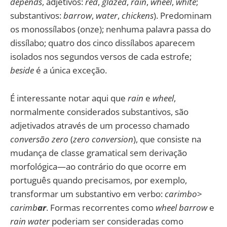
depends
, adjetivos:
red
,
glazed
,
rain
,
wheel
,
white
;
substantivos:
barrow
,
water
,
chickens
). Predominam
os monossílabos (onze); nenhuma palavra passa do
dissílabo; quatro dos cinco dissílabos aparecem
isolados nos segundos versos de cada estrofe;
beside
é a única exceção.
É interessante notar aqui que
rain
e
wheel
,
normalmente considerados substantivos, são
adjetivados através de um processo chamado
conversão zero
(
zero conversion
), que consiste na
mudança de classe gramatical sem derivação
morfológica—ao contrário do que ocorre em
português quando precisamos, por exemplo,
transformar um substantivo em verbo:
carimbo
>
carimb
ar
. Formas recorrentes como
wheel barrow
e
rain water
poderiam ser consideradas como