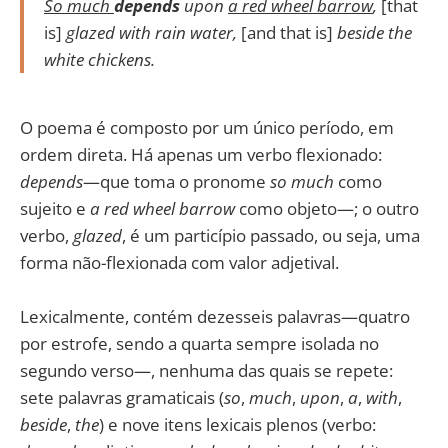
So much
depends
upon
a red wheel barrow
,
[that
is]
glazed with rain water,
[and that is]
beside the
white chickens.
O poema é composto por um único período, em
ordem direta. Há apenas um verbo flexionado:
depends
—que toma o pronome
so much
como
sujeito e
a red wheel barrow
como objeto—; o outro
verbo,
glazed
, é um particípio passado, ou seja, uma
forma não-flexionada com valor adjetival.
Lexicalmente, contém dezesseis palavras—quatro
por estrofe, sendo a quarta sempre isolada no
segundo verso—, nenhuma das quais se repete:
sete palavras gramaticais (
so
,
much
,
upon
,
a
,
with
,
beside
,
the
) e nove itens lexicais plenos (verbo: