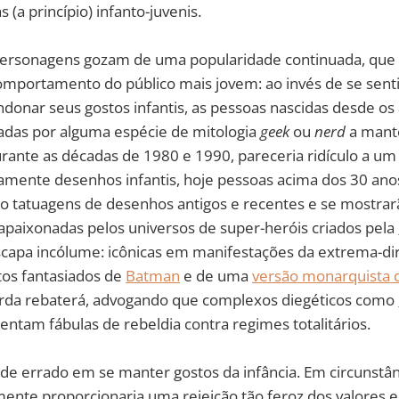
(a princípio) infanto-juvenis.
personagens gozam de uma popularidade continuada, que 
mportamento do público mais jovem: ao invés de se sent
donar seus gostos infantis, as pessoas nascidas desde os
das por alguma espécie de mitologia
geek
ou
nerd
a mantê
durante as décadas de 1980 e 1990, pareceria ridículo a u
amente desenhos infantis, hoje pessoas acima dos 30 ano
rão tatuagens de desenhos antigos e recentes e se mostra
paixonadas pelos universos de super-heróis criados pela
scapa incólume: icônicas em manifestações da extrema-dire
os fantasiados de
Batman
e de uma
versão monarquista 
erda rebaterá, advogando que complexos diegéticos como
entam fábulas de rebeldia contra regimes totalitários.
de errado em se manter gostos da infância. Em circunstân
ilmente proporcionaria uma rejeição tão feroz dos valores 