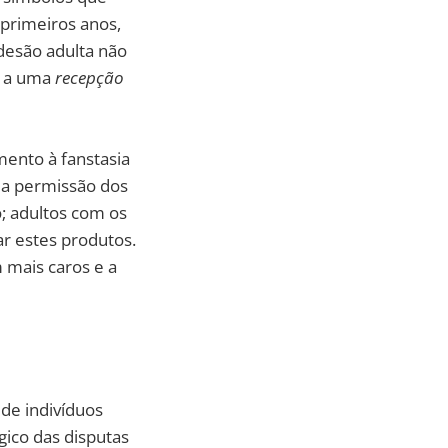
primeiros anos,
esão adulta não
as a uma
recepção
mento à fanstasia
da permissão dos
o; adultos com os
r estes produtos.
 mais caros e a
de indivíduos
gico das disputas