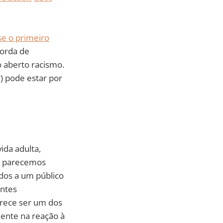
se o primeiro
horda de
 aberto racismo.
) pode estar por
ida adulta,
e parecemos
dos a um público
antes
arece ser um dos
ente na reação à