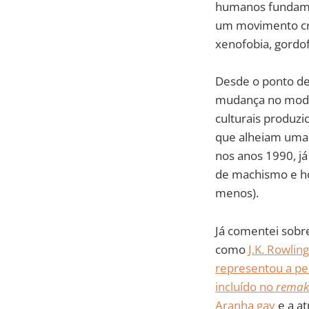
humanos fundame
um movimento cre
xenofobia, gordof
Desde o ponto de
mudança no modo 
culturais produzi
que alheiam uma 
nos anos 1990, j
de machismo e h
menos).
Já comentei sobr
como
J.K. Rowling
representou a pe
incluído no
rema
Aranha gay
e a at