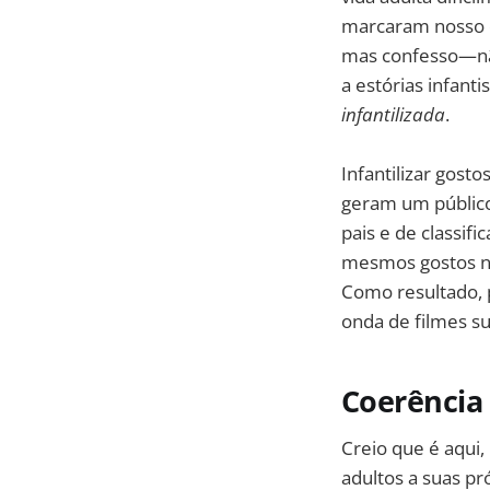
marcaram nosso d
mas confesso—nã
a estórias infanti
infantilizada
.
Infantilizar gost
geram um público
pais e de classif
mesmos gostos nã
Como resultado, 
onda de filmes su
Coerência
Creio que é aqui
adultos a suas pr