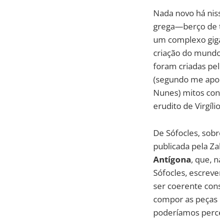
Nada novo há nis
grega—berço de ta
um complexo giga
criação do mundo
foram criadas pe
(segundo me apon
Nunes) mitos conf
erudito de Virgíl
De Sófocles, sob
publicada pela Za
Antígona
, que, 
Sófocles, escrev
ser coerente con
compor as peças 
poderíamos perce