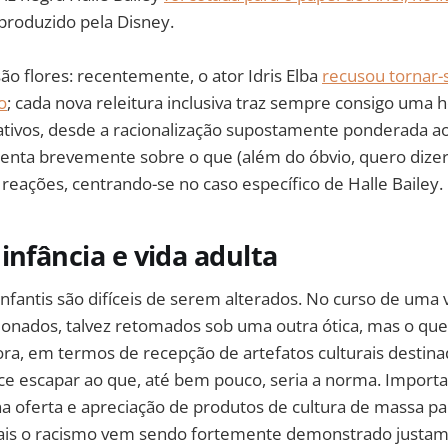
produzido pela Disney.
ão flores: recentemente, o ator Idris Elba
recusou tornar-
o
; cada nova releitura inclusiva traz sempre consigo uma 
tivos, desde a racionalização supostamente ponderada ao
nta brevemente sobre o que (além do óbvio, quero dizer
s reações, centrando-se no caso específico de Halle Bailey.
infância e vida adulta
nfantis são difíceis de serem alterados. No curso de uma v
nados, talvez retomados sob uma outra ótica, mas o qu
ra, em termos de recepção de artefatos culturais destina
ce escapar ao que, até bem pouco, seria a norma. Import
a oferta e apreciação de produtos de cultura de massa p
ais o racismo vem sendo fortemente demonstrado justam