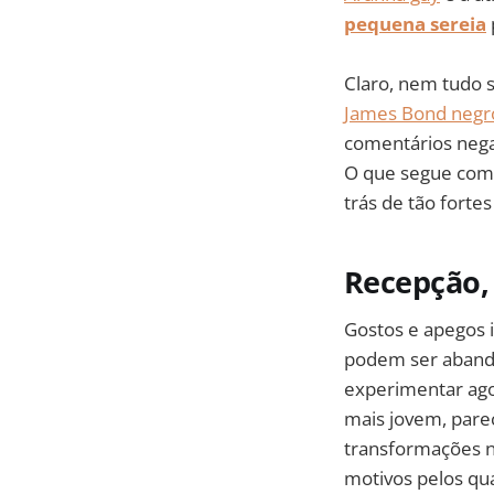
pequena sereia
Claro, nem tudo s
James Bond negr
comentários nega
O que segue come
trás de tão forte
Recepção, 
Gostos e apegos i
podem ser abando
experimentar ago
mais jovem, pare
transformações n
motivos pelos qu