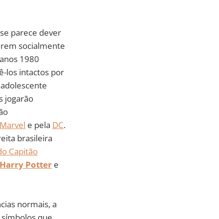
se parece dever
irem socialmente
 anos 1980
-los intactos por
m adolescente
s jogarão
rão
Marvel
e pela
DC
.
ita brasileira
do Capitão
Harry Potter
e
cias normais, a
e símbolos que