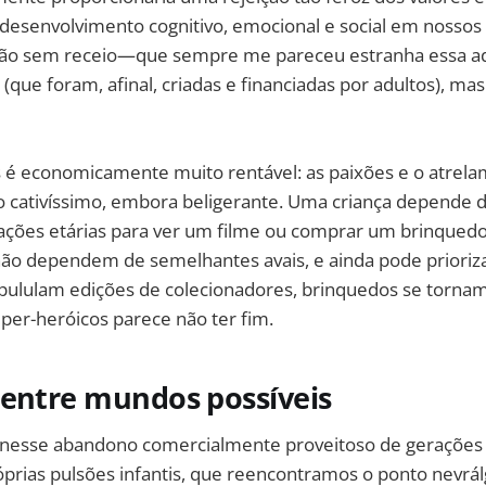
esenvolvimento cognitivo, emocional e social em nossos 
o sem receio—que sempre me pareceu estranha essa ad
s (que foram, afinal, criadas e financiadas por adultos), m
os é economicamente muito rentável: as paixões e o atrela
 cativíssimo, embora beligerante. Uma criança depende 
icações etárias para ver um filme ou comprar um brinqued
o dependem de semelhantes avais, e ainda pode prioriza
pululam edições de colecionadores, brinquedos se tornam
per-heróicos parece não ter fim.
 entre mundos possíveis
, nesse abandono comercialmente proveitoso de gerações 
óprias pulsões infantis, que reencontramos o ponto nevrál