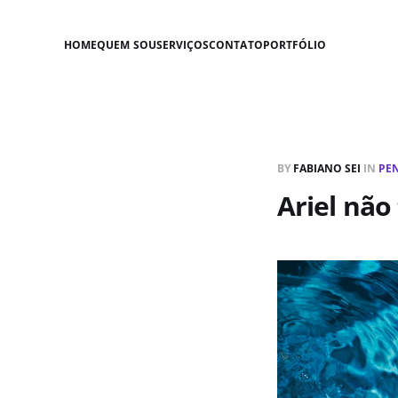
HOME
QUEM SOU
SERVIÇOS
CONTATO
PORTFÓLIO
BY
FABIANO SEI
IN
PE
Ariel nã