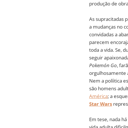
produção de obras 
As supracitadas 
a mudanças no co
convidadas a aban
parecem encoraja
toda a vida. Se, 
seguir apaixonad
Pokemón Go
, fa
orgulhosamente a
Nem a políitica e
são homens adult
América
; a esqu
Star Wars
repres
Em tese, nada há 
vida adulta dific