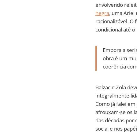
envolvendo releit
negra
, uma Ariel
racionalizável. 
condicional até o 
Embora a seri
obra é um mun
coerência com
Balzac e Zola de
integralmente lid
Como já falei em
afrouxam-se os l
das décadas por 
social e nos papé