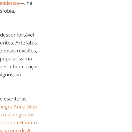
dunidense
—, há
sfobia,
 desconfortável
ntes. Artefatos
penosas revisões,
 popularíssima
a percebem traços
lguns, ao
e escritoras
z negra Anna Diop
xual negro foi
dade de um Homem-
ive action
de
A