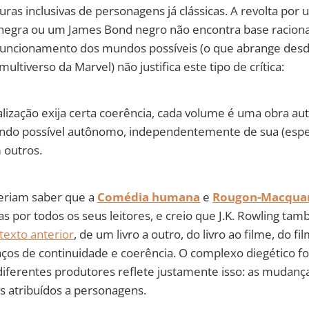
uras inclusivas de personagens já clássicas. A revolta por
 negra ou um James Bond negro não encontra base raciona
O funcionamento dos mundos possíveis (o que abrange des
multiverso da Marvel) não justifica este tipo de crítica:
alização exija certa coerência, cada volume é uma obra a
do possível autônomo, independentemente de sua (esper
 outros.
veriam saber que a
Comédia humana
e
Rougon-Macqua
as por todos os seus leitores, e creio que J.K. Rowling ta
texto anterior
, de um livro a outro, do livro ao filme, do fi
aços de continuidade e coerência. O complexo diegético 
diferentes produtores reflete justamente isso: as mudanç
is atribuídos a personagens.