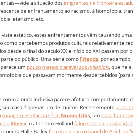
ntais—vide a situação dos
imigrantes na fronteira esta
scente de enfrentamento ao racismo, à homofobia, tran
obia, etarismo, etc.
 vista estético, estes enfrentamentos vêm causando uma
como percebemos produtos culturais relativamente rece
dos desde o final do século XX e início do XXI passam por 
parte do público. Uma série como
Friends
, por exemplo,
á parece um
pouco menos tragável aos
millenials
, que nel
omofobia que passavam mormente despercebidos (para a
e como a onda inclusiva parece afetar o comportamento d
; seu caso é apenas um de muitos. Recentemente,
a atri
rsonagem Estelar na série
Novos Titãs
, um
casal homosse
ke
de
She-ra
, o ator Tom Holland
falou sobre a possibili
riz negra Halle Bailey
foi cotada para o papel de Ariel, no
l