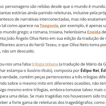
so: personagens são relidas desde que o mundo é mundo.
ntas estórias ainda parindo releituras, inclusive pela pr
ntesco de narrativas interconectadas, mas não exatamen
 tal como aparece na
Teogonia
, por exemplo, é apenas 
lo mundo grego; a romana, troiana, heleníssima
Eneida
de
ta João Ângelo Oliva Neto em sua edição da tradução de 
litantes acerca do herói Teseu, o que Oliva Neto toma po
io, não um descuido.
rou-nos uma falsa
trilogia tebana
(a tradução de Mário da 
har estampa o ilusório título), composta por
Édipo Rei
,
Éd
na verdade, contém peças pertencentes a três trilogias di
endo sobre o mesmo mito em diferentes ocasiões, não ter
sigo mesmo entre trilogias, embora tomasse talvez mais 
para uma delas. Se mais tragédias nos houvessem sido tra
ber a forte gama de releituras dos tragediógrafos; com