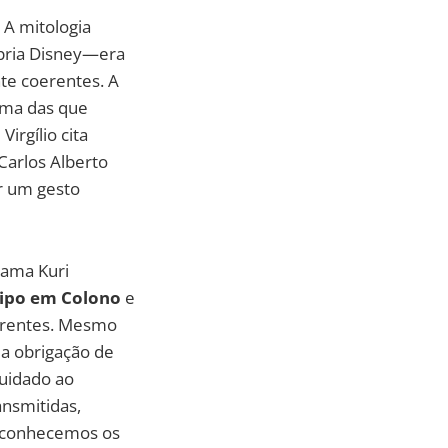
 A mitologia
ópria Disney—era
te coerentes. A
uma das que
 Virgílio cita
Carlos Alberto
r um gesto
Gama Kuri
ipo em Colono
e
ferentes. Mesmo
ia obrigação de
cuidado ao
nsmitidas,
o conhecemos os