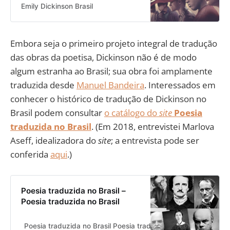
Emily Dickinson Brasil
Embora seja o primeiro projeto integral de tradução
das obras da poetisa, Dickinson não é de modo
algum estranha ao Brasil; sua obra foi amplamente
traduzida desde
Manuel Bandeira
. Interessados em
conhecer o histórico de tradução de Dickinson no
Brasil podem consultar
o catálogo do
site
Poesia
traduzida no Brasil
. (Em 2018, entrevistei Marlova
Aseff, idealizadora do
site
; a entrevista pode ser
conferida
aqui
.)
Poesia traduzida no Brasil –
Poesia traduzida no Brasil
Poesia traduzida no Brasil Poesia traduzida no Brasil
BALTA