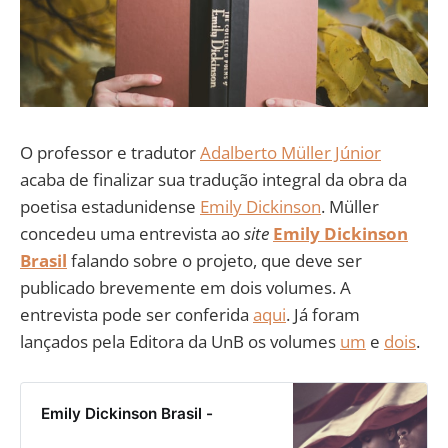
O professor e tradutor
Adalberto Müller Júnior
acaba de finalizar sua tradução integral da obra da
poetisa estadunidense
Emily Dickinson
. Müller
concedeu uma entrevista ao
site
Emily Dickinson
Brasil
falando sobre o projeto, que deve ser
publicado brevemente em dois volumes. A
entrevista pode ser conferida
aqui
. Já foram
lançados pela Editora da UnB os volumes
um
e
dois
.
Emily Dickinson Brasil -