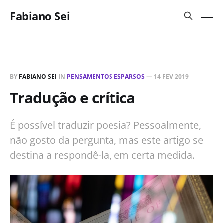
Fabiano Sei
BY
FABIANO SEI
IN
PENSAMENTOS ESPARSOS
—
14 FEV 2019
Tradução e crítica
É possível traduzir poesia? Pessoalmente,
não gosto da pergunta, mas este artigo se
destina a respondê-la, em certa medida.