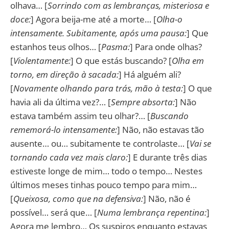
olhava… [
Sorrindo com as lembranças, misteriosa e
doce:
] Agora beija-me até a morte… [
Olha-o
intensamente. Subitamente, após uma pausa:
] Que
estanhos teus olhos… [
Pasma:
] Para onde olhas?
[
Violentamente:
] O que estás buscando? [
Olha em
torno, em direção à sacada:
] Há alguém ali?
[
Novamente olhando para trás, mão à testa:
] O que
havia ali da última vez?… [
Sempre absorta:
] Não
estava também assim teu olhar?… [
Buscando
rememorá-lo intensamente:
] Não, não estavas tão
ausente… ou… subitamente te controlaste… [
Vai se
tornando cada vez mais claro:
] E durante três dias
estiveste longe de mim… todo o tempo… Nestes
últimos meses tinhas pouco tempo para mim…
[
Queixosa, como que na defensiva:
] Não, não é
possível… será que… [
Numa lembrança repentina:
]
Agora me lembro… Os suspiros enquanto estavas