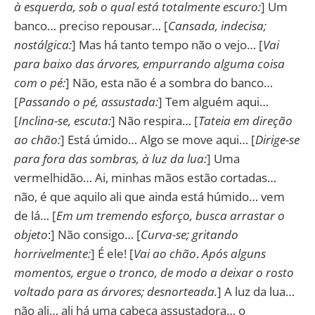
à esquerda, sob o qual está totalmente escuro:
] Um
banco… preciso repousar… [
Cansada, indecisa;
nostálgica:
] Mas há tanto tempo não o vejo… [
Vai
para baixo das árvores, empurrando alguma coisa
com o pé:
] Não, esta não é a sombra do banco…
[
Passando o pé, assustada:
] Tem alguém aqui…
[
Inclina-se, escuta:
] Não respira… [
Tateia em direção
ao chão:
] Está úmido… Algo se move aqui… [
Dirige-se
para fora das sombras, à luz da lua:
] Uma
vermelhidão… Ai, minhas mãos estão cortadas…
não, é que aquilo ali que ainda está húmido… vem
de lá… [
Em um tremendo esforço, busca arrastar o
objeto
:] Não consigo… [
Curva-se; gritando
horrivelmente:
] É ele! [
Vai ao chão
.
Após alguns
momentos, ergue o tronco, de modo a deixar o rosto
voltado para as árvores; desnorteada.
] A luz da lua…
não ali… ali há uma cabeça assustadora… o