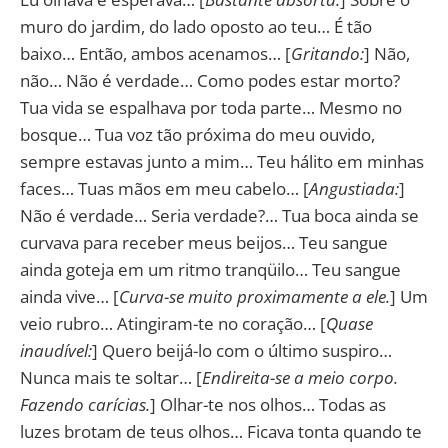
muro do jardim, do lado oposto ao teu… É tão
baixo… Então, ambos acenamos… [
Gritando:
] Não,
não… Não é verdade… Como podes estar morto?
Tua vida se espalhava por toda parte… Mesmo no
bosque… Tua voz tão próxima do meu ouvido,
sempre estavas junto a mim… Teu hálito em minhas
faces… Tuas mãos em meu cabelo… [
Angustiada:
]
Não é verdade… Seria verdade?… Tua boca ainda se
curvava para receber meus beijos… Teu sangue
ainda goteja em um ritmo tranqüilo… Teu sangue
ainda vive… [
Curva-se muito proximamente a ele.
] Um
veio rubro… Atingiram-te no coração… [
Quase
inaudível:
] Quero beijá-lo com o último suspiro…
Nunca mais te soltar… [
Endireita-se a meio corpo.
Fazendo carícias.
] Olhar-te nos olhos… Todas as
luzes brotam de teus olhos… Ficava tonta quando te