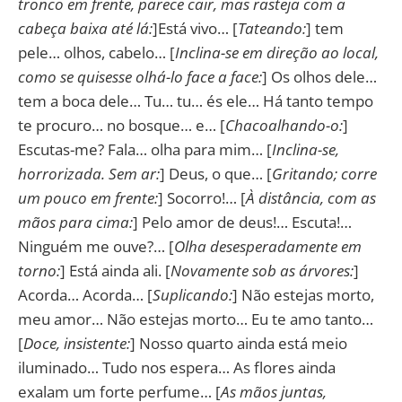
tronco em frente, parece cair, mas rasteja com a
cabeça baixa até lá:
]Está vivo… [
Tateando:
] tem
pele… olhos, cabelo… [
Inclina-se em direção ao local,
como se quisesse olhá-lo face a face:
] Os olhos dele…
tem a boca dele… Tu… tu… és ele… Há tanto tempo
te procuro… no bosque… e… [
Chacoalhando-o:
]
Escutas-me? Fala… olha para mim… [
Inclina-se,
horrorizada. Sem ar:
] Deus, o que… [
Gritando; corre
um pouco em frente:
] Socorro!… [
À distância, com as
mãos para cima:
] Pelo amor de deus!… Escuta!…
Ninguém me ouve?… [
Olha desesperadamente em
torno:
] Está ainda ali. [
Novamente sob as árvores:
]
Acorda… Acorda… [
Suplicando:
] Não estejas morto,
meu amor… Não estejas morto… Eu te amo tanto…
[
Doce, insistente:
] Nosso quarto ainda está meio
iluminado… Tudo nos espera… As flores ainda
exalam um forte perfume… [
As mãos juntas,