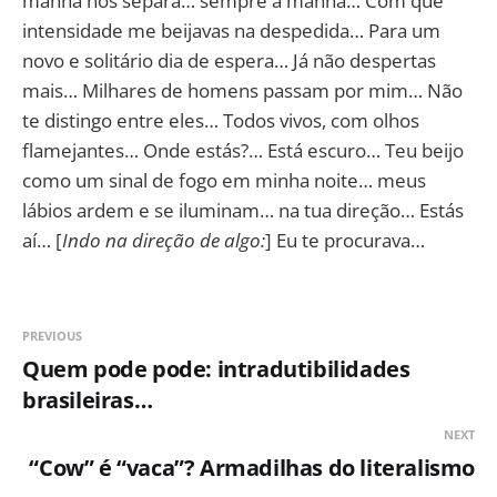
manhã nos separa… sempre a manhã… Com que
intensidade me beijavas na despedida… Para um
novo e solitário dia de espera… Já não despertas
mais… Milhares de homens passam por mim… Não
te distingo entre eles… Todos vivos, com olhos
flamejantes… Onde estás?… Está escuro… Teu beijo
como um sinal de fogo em minha noite… meus
lábios ardem e se iluminam… na tua direção… Estás
aí… [
Indo na direção de algo:
] Eu te procurava…
PREVIOUS
Quem pode pode: intradutibilidades
brasileiras…
NEXT
“Cow” é “vaca”? Armadilhas do literalismo