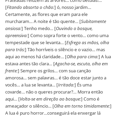
Prateadas reluzem as árvores… como bétulas!…
[
Fitando absorta o chão:
] ó, nosso jardim…
Certamente, as flores que eram para ele
murcharam… A noite é tão quente… [
Subitamente
ansiosa:
] Tenho medo… [
Ouvindo o bosque,
apreensiva:
] Como sopra forte o vento… como uma
tempestade que se levanta… [
Esfrega as mãos, olha
para trás:
] Tão horríveis o silêncio e o vazio… mas
aqui ao menos há claridade… [
Olha para cima:
] A lua
estava antes tão clara… [
Agacha-se, escuta, olha em
frente:
] Sempre os grilos… com sua canção
amorosa… sem palavras… é tão doce estar junto a
vocês… a lua se levanta… [
Irritada:
] És uma
covarde… não o queres procurar?… Morra então
aqui… [
Volta-se em direção ao bosque:
] Como é
ameaçador o silêncio… [
Olha em torno timidamente:
]
A lua é puro horror…conseguirá ela enxergar lá