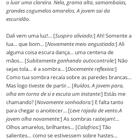
o luar uma clareira. Nela, grama alta, samambaias,
grandes cogumelos amarelos. A jovem sai da
escuridão.
Dali vem uma luz!… [
Suspiro aliviado:
] Ah! Somente a
lua… que bom… [
Novamente meio angustiada:
] Ali
alguma coisa escura dança… uma centena de
mãos… [
Subitamente ganhando autocontrole:
] Não
sejas tola… é a sombra… [
Docemente reflexiva:
]
Como tua sombra recaía sobre as paredes brancas…
Mas logo tiveste de partir… [
Ruídos
.
A jovem para,
olha em torno de si e escuta um instante:
] Estás me
chamando? [
Novamente sonhadora:
] E falta tanto
para chegar o anoitecer… [
Leve rajada de vento
.
A
jovem olha novamente:
] As sombras rastejam!…
Olhos amarelos, brilhantes… [
Calafrios:
] Tão
salientes… como se estivessem sobre hastes…