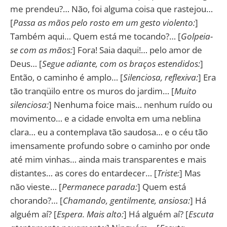
me prendeu?… Não, foi alguma coisa que rastejou…
[
Passa as mãos pelo rosto em um gesto violento:
]
Também aqui… Quem está me tocando?… [
Golpeia-
se com as mãos:
] Fora! Saia daqui!… pelo amor de
Deus… [
Segue adiante, com os braços estendidos:
]
Então, o caminho é amplo… [
Silenciosa, reflexiva:
] Era
tão tranqüilo entre os muros do jardim… [
Muito
silenciosa:
] Nenhuma foice mais… nenhum ruído ou
movimento… e a cidade envolta em uma neblina
clara… eu a contemplava tão saudosa… e o céu tão
imensamente profundo sobre o caminho por onde
até mim vinhas… ainda mais transparentes e mais
distantes… as cores do entardecer… [
Triste:
] Mas
não vieste… [
Permanece parada:
] Quem está
chorando?… [
Chamando, gentilmente, ansiosa:
] Há
alguém aí? [
Espera. Mais alto:
] Há alguém aí? [
Escuta