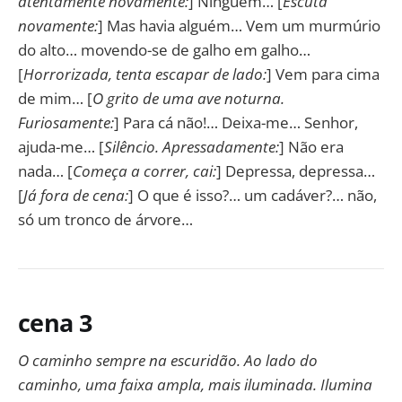
atentamente novamente:
] Ninguém… [
Escuta
novamente:
] Mas havia alguém… Vem um murmúrio
do alto… movendo-se de galho em galho…
[
Horrorizada, tenta escapar de lado:
] Vem para cima
de mim… [
O grito de uma ave noturna.
Furiosamente:
] Para cá não!… Deixa-me… Senhor,
ajuda-me… [
Silêncio. Apressadamente:
] Não era
nada… [
Começa a correr, cai:
] Depressa, depressa…
[
Já fora de cena:
] O que é isso?… um cadáver?… não,
só um tronco de árvore…
cena 3
O caminho sempre na escuridão. Ao lado do
caminho, uma faixa ampla, mais iluminada. Ilumina