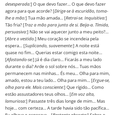
desesperada:
] O que devo fazer… O que devo fazer
agora para que acorde? [
Dirige-se à escuridão, toma-
lhe a mão:
] Tua mão amada… [
Retrai-se. Inquisitiva:
]
Tão fria? [
Traz a mão para junto de si. Beija-a. Tímida,
persuasiva:
] Não se vai aquecer junto a meu peito?…
[
Abre o vestido.
] Meu coração se incendeia pela
espera… [
Suplicando, suavemente:
] A noite está
quase no fim… Querias estar comigo esta noite…
[
Afastando-se:
] Já é dia claro… Ficarás a meu lado
durante o dia? Arde o sol sobre nós… Tuas mãos
permanecem nas minhas… És meu… Olha para mim,
amado, estou a teu lado… Olha para mim… [
Ergue-se,
olha para ele. Mais consciente:
] Que rígido… Como
estão assustadores teus olhos… [
Em voz alta,
lamuriosa:
] Passaste três dias longe de mim… Mas
hoje… com certeza… A tarde havia sido tão pacífica…
Eu olhava e esperava… [
Bastante absorta:
] Sobre o