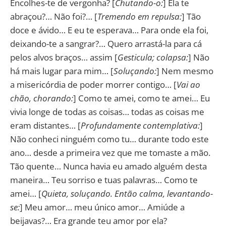
Encolhes-te de vergonha? [
Chutando-o:
] Ela te
abraçou?… Não foi?… [
Tremendo em repulsa:
] Tão
doce e ávido… E eu te esperava… Para onde ela foi,
deixando-te a sangrar?… Quero arrastá-la para cá
pelos alvos braços… assim [
Gesticula; colapsa:
] Não
há mais lugar para mim… [
Soluçando:
] Nem mesmo
a misericórdia de poder morrer contigo… [
Vai ao
chão, chorando:
] Como te amei, como te amei… Eu
vivia longe de todas as coisas… todas as coisas me
eram distantes… [
Profundamente contemplativa:
]
Não conheci ninguém como tu… durante todo este
ano… desde a primeira vez que me tomaste a mão.
Tão quente… Nunca havia eu amado alguém desta
maneira… Teu sorriso e tuas palavras… Como te
amei… [
Quieta, soluçando. Então calma, levantando-
se:
] Meu amor… meu único amor… Amiúde a
beijavas?… Era grande teu amor por ela?