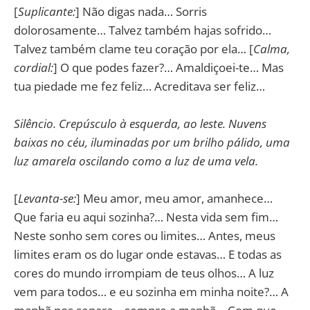
[
Suplicante:
] Não digas nada… Sorris
dolorosamente… Talvez também hajas sofrido…
Talvez também clame teu coração por ela… [
Calma,
cordial:
] O que podes fazer?… Amaldiçoei-te… Mas
tua piedade me fez feliz… Acreditava ser feliz…
Silêncio. Crepúsculo à esquerda, ao leste. Nuvens
baixas no céu, iluminadas por um brilho pálido, uma
luz amarela oscilando como a luz de uma vela.
[
Levanta-se:
] Meu amor, meu amor, amanhece…
Que faria eu aqui sozinha?… Nesta vida sem fim…
Neste sonho sem cores ou limites… Antes, meus
limites eram os do lugar onde estavas… E todas as
cores do mundo irrompiam de teus olhos… A luz
vem para todos… e eu sozinha em minha noite?… A