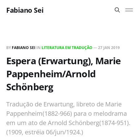
Fabiano Sei
BY
FABIANO SEI
IN
LITERATURA EM TRADUÇÃO
—
27 JAN 2019
Espera (Erwartung), Marie
Pappenheim/Arnold
Schönberg
Tradução de Erwartung, libreto de Marie
Pappenheim(1882-966) para o melodrama
em um ato de Arnold Schönberg(1874-951).
(1909, estréia 06/jun/1924.)