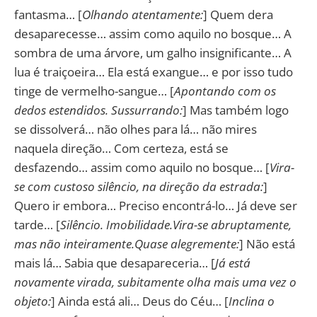
fantasma… [
Olhando atentamente:
] Quem dera
desaparecesse… assim como aquilo no bosque… A
sombra de uma árvore, um galho insignificante… A
lua é traiçoeira… Ela está exangue… e por isso tudo
tinge de vermelho-sangue… [
Apontando com os
dedos estendidos. Sussurrando:
] Mas também logo
se dissolverá… não olhes para lá… não mires
naquela direção… Com certeza, está se
desfazendo… assim como aquilo no bosque… [
Vira-
se com custoso silêncio, na direção da estrada:
]
Quero ir embora… Preciso encontrá-lo… Já deve ser
tarde… [
Silêncio. Imobilidade.Vira-se abruptamente,
mas não inteiramente.Quase alegremente:
] Não está
mais lá… Sabia que desapareceria… [
Já está
novamente virada, subitamente olha mais uma vez o
objeto:
] Ainda está ali… Deus do Céu… [
Inclina o