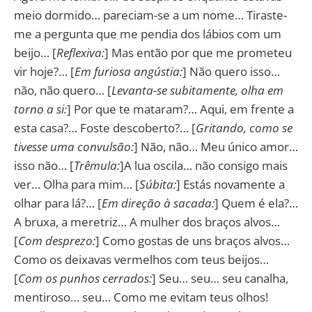
meio dormido… pareciam-se a um nome… Tiraste-
me a pergunta que me pendia dos lábios com um
beijo… [
Reflexiva:
] Mas então por que me prometeu
vir hoje?… [
Em furiosa angústia:
] Não quero isso…
não, não quero… [
Levanta-se subitamente, olha em
torno a si:
] Por que te mataram?… Aqui, em frente a
esta casa?… Foste descoberto?… [
Gritando, como se
tivesse uma convulsão:
] Não, não… Meu único amor…
isso não… [
Trêmula:
]A lua oscila… não consigo mais
ver… Olha para mim… [
Súbita:
] Estás novamente a
olhar para lá?… [
Em direção à sacada:
] Quem é ela?…
A bruxa, a meretriz… A mulher dos braços alvos…
[
Com desprezo:
] Como gostas de uns braços alvos…
Como os deixavas vermelhos com teus beijos…
[
Com os punhos cerrados:
] Seu… seu… seu canalha,
mentiroso… seu… Como me evitam teus olhos!