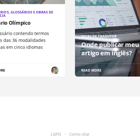
RIOS, GLOSSÁRIOS E OBRAS DE
CIA
ário Olímpico
ssário contendo termos
DICAS DE TRADUTOR
os das 36 modalidades
Onde publicar meu
cas em cinco idiomas
artigo em inglês?
ORE
READ MORE
LGPD
Como citar