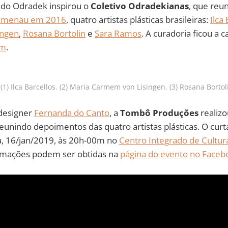
a do Odradek inspirou o
Coletivo Odradekianas
, que reu
lumenau em 2016
, quatro artistas plásticas brasileiras:
Ilca
ingen
,
Rosana Bortolin
e
Sara Ramos
. A curadoria ficou a 
em
.
1) Ilca Barcellos. (2) Maria Carmem von Lisingen. (3) Rosana Bortol
 designer
Fernanda do Canto
, a
Tombô Produções
realiz
reunindo depoimentos das quatro artistas plásticas. O curt
ra, 16/jan/2019, às 20h-00m no
Centro Integrado de Cultur
ormações podem ser obtidas na
página do evento no Faceb