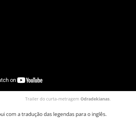
Trailer do curta-metragem
Odradekianas
.
bui com a tradução das legendas para o inglês.