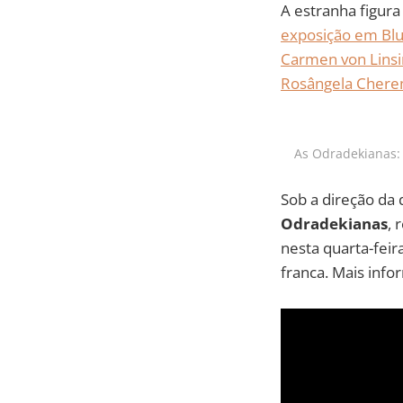
A estranha figur
exposição em B
Carmen von Lins
Rosângela Cher
As Odradekianas: (
Sob a direção da
Odradekianas
, 
nesta quarta-fei
franca. Mais inf