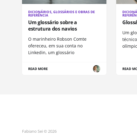
DICIONÁRIOS, GLOSSÁRIOS E OBRAS DE
DICIONÁ
REFERÊNCIA
REFERÊN
Um glossário sobre a
Gloss
estrutura dos navios
Um glo
O marinheiro Robson Comte
técnic
ofereceu, em sua conta no
olímpi
Linkedin, um glossário
READ MORE
READ M
Fabiano Sei © 2026