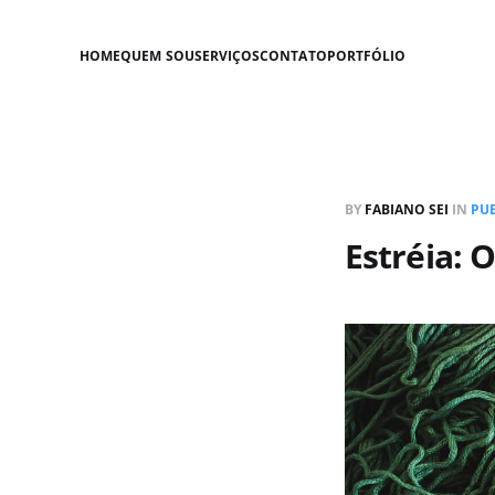
HOME
QUEM SOU
SERVIÇOS
CONTATO
PORTFÓLIO
BY
FABIANO SEI
IN
PU
Estréia: 