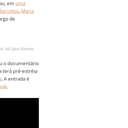
niu, em
uma
 Barcellos
,
Maria
cargo de
in. (4) Sara Ramos.
ou o documentário
a terá pré-estréia
a
. A entrada é
ook
.