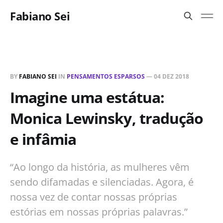
Fabiano Sei
BY
FABIANO SEI
IN
PENSAMENTOS ESPARSOS
—
04 DEZ 2018
Imagine uma estátua:
Monica Lewinsky, tradução
e infâmia
“Ao longo da história, as mulheres vêm
sendo difamadas e silenciadas. Agora, é
nossa vez de contar nossas próprias
estórias em nossas próprias palavras.”