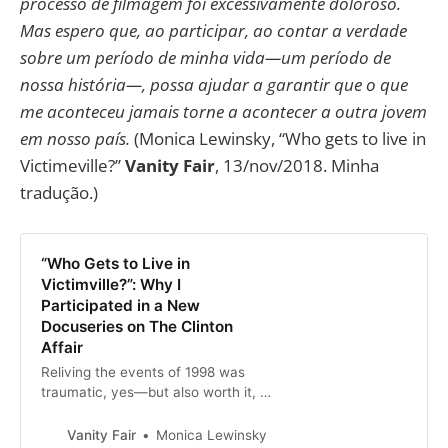
processo de filmagem foi excessivamente doloroso.
Mas espero que, ao participar, ao contar a verdade
sobre um período de minha vida—um período de
nossa história—, possa ajudar a garantir que o que
me aconteceu jamais torne a acontecer a outra jovem
em nosso país.
(Monica Lewinsky, “Who gets to live in
Victimeville?”
Vanity Fair
, 13/nov/2018. Minha
tradução.)
“Who Gets to Live in
Victimville?”: Why I
Participated in a New
Docuseries on The Clinton
Affair
Reliving the events of 1998 was
traumatic, yes—but also worth it, if
it helps another young person avoid
being “That Woman”-ed.
Vanity Fair
Monica Lewinsky