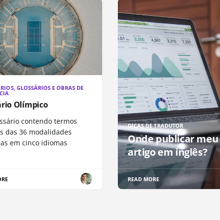
RIOS, GLOSSÁRIOS E OBRAS DE
CIA
ário Olímpico
ssário contendo termos
DICAS DE TRADUTOR
os das 36 modalidades
Onde publicar meu
cas em cinco idiomas
artigo em inglês?
ORE
READ MORE