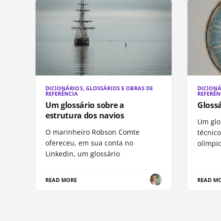
DICIONÁRIOS, GLOSSÁRIOS E OBRAS DE
DICIONÁ
REFERÊNCIA
REFERÊN
Um glossário sobre a
Gloss
estrutura dos navios
Um glo
O marinheiro Robson Comte
técnic
ofereceu, em sua conta no
olímpi
Linkedin, um glossário
READ MORE
READ M