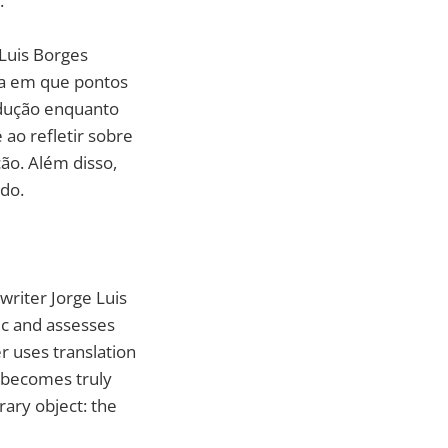
.
 Luis Borges
ga em que pontos
adução enquanto
 ao refletir sobre
ão. Além disso,
ido.
 writer Jorge Luis
ic and assesses
er uses translation
t becomes truly
erary object: the