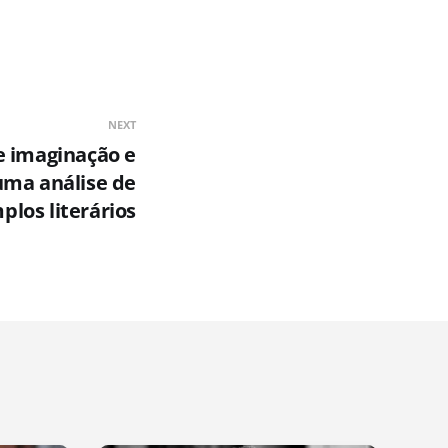
NEXT
 imaginação e
uma análise de
los literários