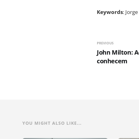
Keywords
: Jorge
PREVIOUS
John Milton: A
conhecem
YOU MIGHT ALSO LIKE...