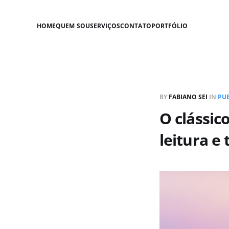
HOME
QUEM SOU
SERVIÇOS
CONTATO
PORTFÓLIO
BY
FABIANO SEI
IN
PU
O clássic
leitura e