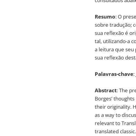
consultados abai
Resumo
: O pres
sobre tradução; c
sua reflexão é o
tal, utilizando-a 
a leitura que seu
sua reflexão desta
Palavras-chave
:
Abstract
: The pr
Borges’ thoughts 
their originality.
as a way to discu
relevant to Transl
translated classic.