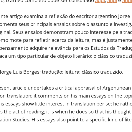
xo; o artigo completo pode ser consultado
aqui
,
aqui
e
aqui
ente artigo examina a reflexão do escritor argentino Jorge
omenta seus principais ensaios sobre o assunto e investi
riginal. Seus ensaios demonstram pouco interesse pela tr
como mote para refletir acerca da leitura, mas é justamente
 pensamento adquire relevância para os Estudos da Traduç
ca um tipo particular de objeto literário: o clássico traduz
 Jorge Luis Borges; tradução; leitura; clássico traduzido.
esent article undertakes a critical appraisal of Argentinean
on translation; it comments on his main essays on the top
 His essays show little interest in translation per se; he rath
ss the act of reading; it is when he does so that his though
ation Studies. His essays also point to a specific kind of lit