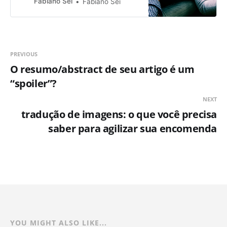
Fabiano Sei
Fabiano Sei
orçar e avaliar orçamentos nem
sempre é tarefa clara, e pode ser
frustrante.
PREVIOUS
O resumo/abstract de seu artigo é um
“spoiler”?
NEXT
tradução de imagens: o que você precisa
saber para agilizar sua encomenda
YOU MIGHT ALSO LIKE...