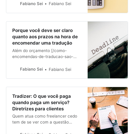
tradução pela primeira vez—
Fabiano Sei
Fabiano Sei
desejem obter informações
precisassobre o valor a ser pago.
Em alguns casos, estes clientes
ainda não têm o textofinalizado,
Porque você deve ser claro
mas já contemplam a possibilidade
quanto aos prazos na hora de
de publicá-lo intern…
encomendar uma tradução
Além do orçamento [/como-
encomendas-de-traducao-sao-
orcadas/] (sobre o qual jácomentei
em outras ocasiões), outra
Fabiano Sei
Fabiano Sei
potencial fonte de frustração para
clientesde serviços de revisão,
formatação, normalização e
tradução são os prazos. No caso do
Tradizer: O que você paga
público que atendo com mais
quando paga um serviço?
freqüência—o acadêmico, b…
Diretrizes para clientes
Quem atua como freelancer cedo
tem de se ver com a questão
elementar de quanto cobrar pelos
serviços. Também para os clientes,