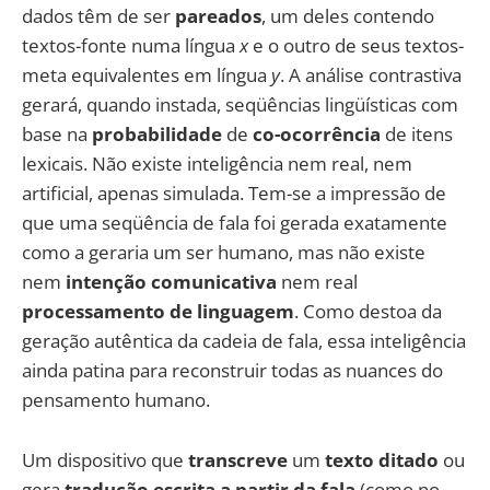
dados têm de ser
pareados
, um deles contendo
textos-fonte numa língua
x
e o outro de seus textos-
meta equivalentes em língua
y
. A análise contrastiva
gerará, quando instada, seqüências lingüísticas com
base na
probabilidade
de
co-ocorrência
de itens
lexicais. Não existe inteligência nem real, nem
artificial, apenas simulada. Tem-se a impressão de
que uma seqüência de fala foi gerada exatamente
como a geraria um ser humano, mas não existe
nem
intenção comunicativa
nem real
processamento de linguagem
. Como destoa da
geração autêntica da cadeia de fala, essa inteligência
ainda patina para reconstruir todas as nuances do
pensamento humano.
Um dispositivo que
transcreve
um
texto ditado
ou
gera
tradução escrita a partir da fala
(como no