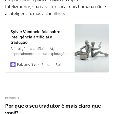
Infelizmente, sua característica mais humana não é
a inteligência, mas a canalhice.
Sylvie Vandaele fala sobre
inteligência artificial e
tradução
A inteligência artificial (IA),
especialmente em sua exploração
da simulação de línguas naturais,
está na encruzilhada entre ser uma
Fabiano Sei
Fabiano Sei
auxiliar de tradutores humanos e
sua substituta. Como auxiliar,
desenvolve ferramentas e
plataformas de tradução como
Trados, MemoQ, SmartCAT,
WordFast e OmegaT, que…
PREVIOUS
Por que o seu tradutor é mais claro que
você?