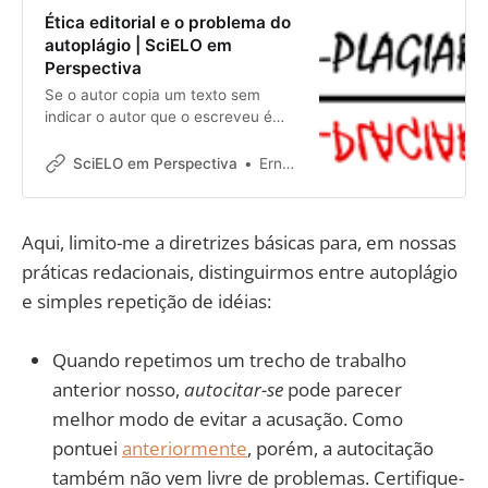
Ética editorial e o problema do
autoplágio | SciELO em
Perspectiva
Se o autor copia um texto sem
indicar o autor que o escreveu é
considerado plágio, mas... o que
acontece se você copiar suas
SciELO em Perspectiva
Ernesto Spinak
próprias obras e não indicar?
Autoplágio não é um crime de
propriedade intelectual, mas é uma
Aqui, limito-me a diretrizes básicas para, em nossas
falta de ética na comunicação
práticas redacionais, distinguirmos entre autoplágio
científica. É possível reutilizar seu
próprio material? Até que ponto um
e simples repetição de idéias:
trabalho pode ser incorporado a
partes de trabalhos anteriores?
Quando repetimos um trecho de trabalho
anterior nosso,
autocitar-se
pode parecer
melhor modo de evitar a acusação. Como
pontuei
anteriormente
, porém, a autocitação
também não vem livre de problemas. Certifique-