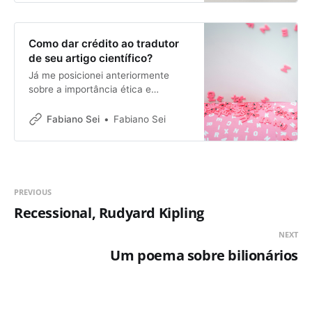
Como dar crédito ao tradutor
de seu artigo científico?
Já me posicionei anteriormente
sobre a importância ética e
metodológica de os tradutores
receberem crédito por seu trabalho
Fabiano Sei
Fabiano Sei
na tradução de resumos, teses,
dissertações, livros e artigos
científicos; também já comentei
sobre as vantagens de se pensar
em incluir tradutores em equipes de
PREVIOUS
pesquisa. Infelizmente, o meio
Recessional, Rudyard Kipling
acadêmico ainda parece
NEXT
Um poema sobre bilionários