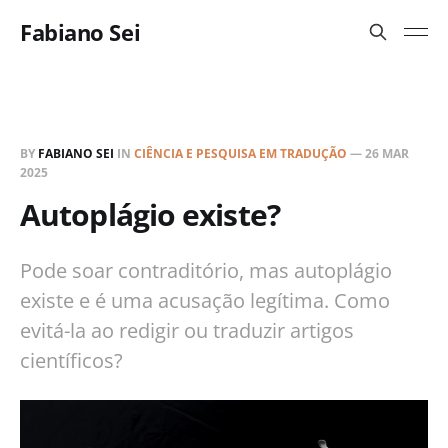
Fabiano Sei
BY
FABIANO SEI
IN
CIÊNCIA E PESQUISA EM TRADUÇÃO
—
26 MAR
2025
Autoplágio existe?
Pode soar contraditório, mas autoplágio
existe e é uma acusação legítima. Como
evitá-la ao redigir ou traduzir artigos
científicos?