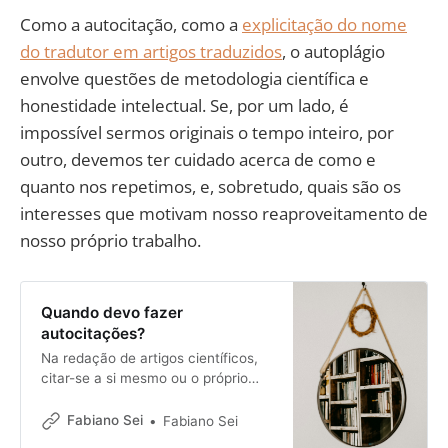
Como a autocitação, como a
explicitação do nome
do tradutor em artigos traduzidos
, o autoplágio
envolve questões de metodologia científica e
honestidade intelectual. Se, por um lado, é
impossível sermos originais o tempo inteiro, por
outro, devemos ter cuidado acerca de como e
quanto nos repetimos, e, sobretudo, quais são os
interesses que motivam nosso reaproveitamento de
nosso próprio trabalho.
Quando devo fazer
autocitações?
Na redação de artigos científicos,
citar-se a si mesmo ou o próprio
trabalho é apenas um prazer
culposo? Um pecado venial? Algo a
Fabiano Sei
Fabiano Sei
ser evitado a todo custo?