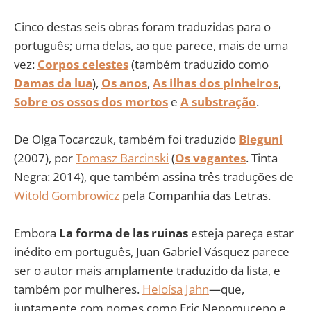
Cinco destas seis obras foram traduzidas para o
português; uma delas, ao que parece, mais de uma
vez:
Corpos celestes
(também traduzido como
Damas da lua
),
Os anos
,
As ilhas dos pinheiros
,
Sobre os ossos dos mortos
e
A substração
.
De Olga Tocarczuk, também foi traduzido
Bieguni
(2007), por
Tomasz Barcinski
(
Os vagantes
. Tinta
Negra: 2014), que também assina três traduções de
Witold Gombrowicz
pela Companhia das Letras.
Embora
La forma de las ruinas
esteja pareça estar
inédito em português, Juan Gabriel Vásquez parece
ser o autor mais amplamente traduzido da lista, e
também por mulheres.
Heloísa Jahn
—que,
juntamente com nomes como Eric Nepomuceno e