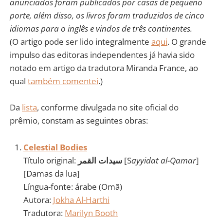
anunciados foram publicados por casas de pequeno
porte, além disso, os livros foram traduzidos de cinco
idiomas para o inglês e vindos de três continentes.
(O artigo pode ser lido integralmente
aqui
. O grande
impulso das editoras independentes já havia sido
notado em artigo da tradutora Miranda France, ao
qual
também comentei
.)
Da
lista
, conforme divulgada no site oficial do
prêmio, constam as seguintes obras:
Celestial Bodies
Título original:
سيدات القمر
[S
ayyidat al-Qamar
]
[Damas da lua]
Língua-fonte: árabe (Omã)
Autora:
Jokha Al-Harthi
Tradutora:
Marilyn Booth