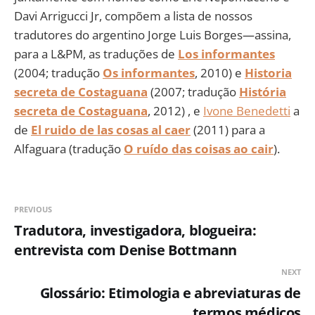
Davi Arrigucci Jr, compõem a lista de nossos
tradutores do argentino Jorge Luis Borges—assina,
para a L&PM, as traduções de
Los informantes
(2004; tradução
Os informantes
, 2010) e
Historia
secreta de Costaguana
(2007; tradução
História
secreta de Costaguana
, 2012) , e
Ivone Benedetti
a
de
El ruido de las cosas al caer
(2011) para a
Alfaguara (tradução
O ruído das coisas ao cair
).
PREVIOUS
Tradutora, investigadora, blogueira:
entrevista com Denise Bottmann
NEXT
Glossário: Etimologia e abreviaturas de
termos médicos