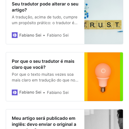
Seu tradutor pode alterar o seu
artigo?
A tradução, acima de tudo, cumpre
um propósito prático: o tradutor é
uma espécie de mediador que
informa a outras pessoas—num
Fabiano Sei
Fabiano Sei
processo de mudança lingüística,
que amplia o público-alvo de
determinado autor ou texto—o que
este autor disse ou escreveu. O
Por que o seu tradutor é mais
tradutor realiza um ato de fala não
claro que você?
Por que o texto muitas vezes soa
mais claro em tradução do que no
original? Compreenda porque os
tradutores têm o hábito aclarar os
Fabiano Sei
Fabiano Sei
textos que traduzem.
Meu artigo será publicado em
inglês: devo enviar o original a