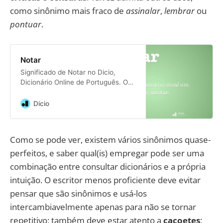
como sinônimo mais fraco de
assinalar
,
lembrar
ou
pontuar
.
Notar
Significado de Notar no Dicio,
Dicionário Online de Português. O
que é notar: v.t. Pôr nota, marca ou
sinal em. Tomar notas; anotar.
Dicio
Atentar em, reparar em, observar.
Censurar, tachar.
Como se pode ver, existem vários sinônimos quase-
perfeitos, e saber qual(is) empregar pode ser uma
combinação entre consultar dicionários e a própria
intuição. O escritor menos proficiente deve evitar
pensar que são sinônimos e usá-los
intercambiavelmente apenas para não se tornar
repetitivo; também deve estar atento a
cacoetes
: