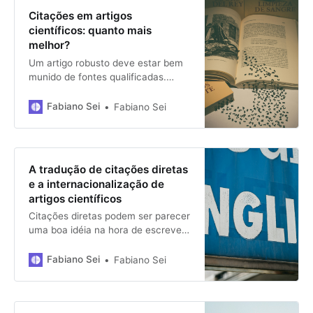
Citações em artigos
científicos: quanto mais
melhor?
Um artigo robusto deve estar bem
munido de fontes qualificadas.
Logo, quanto mais fontes citadas,
melhor, certo? Bom, pode não ser
Fabiano Sei
Fabiano Sei
bem assim…
A tradução de citações diretas
e a internacionalização de
artigos científicos
Citações diretas podem ser parecer
uma boa idéia na hora de escrever
um artigo, mas, se você pensa em
traduzi-lo, há algumas coisas que
Fabiano Sei
Fabiano Sei
você precisa saber sobre como
traduzir essas citações pode
funcionar.