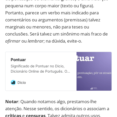
pequena num corpo maior (texto ou figura).
Portanto, parece um verbo mais indicado para
comentários ou argumentos (premissas) talvez
marginais ou menores, não para teses ou
conclusões. Será talvez um sinônimo mais fraco de
afirmar
ou
lembrar
; na dúvida, evite-o.
Pontuar
Significado de Pontuar no Dicio,
Dicionário Online de Português. O
que é pontuar: v.t. Marcar com
pontuação; pôr os sinais
Dicio
ortográficos em.
Notar
: Quando notamos algo, prestamos-lhe
atenção. Nesse sentido, os dicionários o associam a
críticas
e
censuras
. Talvez admita outros usos,