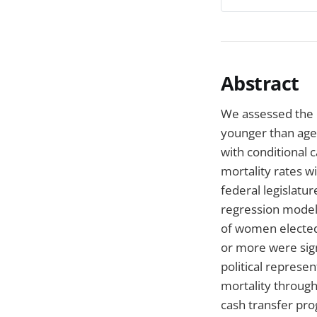
Abstract
We assessed the e
younger than age 
with conditional 
mortality rates w
federal legislatu
regression models
of women elected 
or more were sign
political represe
mortality through
cash transfer pr