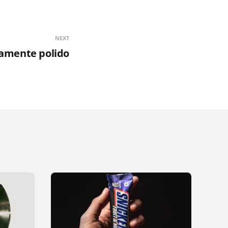
NEXT
camente polido