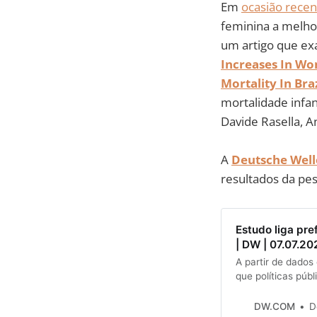
Em
ocasião recen
feminina a melho
um artigo que exa
Increases In Wo
Mortality In Braz
mortalidade infant
Davide Rasella, A
A
Deutsche Well
resultados da pes
Estudo liga pre
| DW | 07.07.20
A partir de dados
que políticas públ
prioritárias quan
seu espectro polít
DW.COM
D