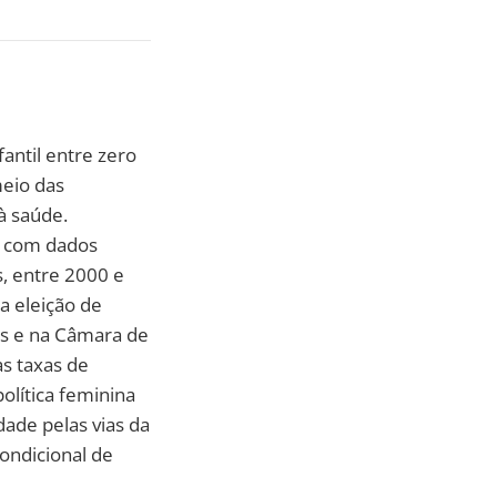
antil entre zero
meio das
à saúde.
s com dados
, entre 2000 e
a eleição de
as e na Câmara de
s taxas de
olítica feminina
dade pelas vias da
ondicional de