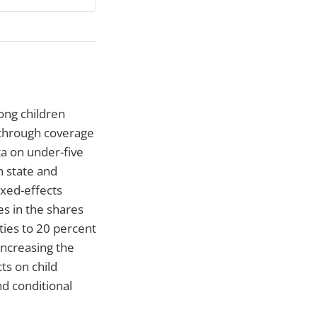
ong children
s through coverage
a on under-five
n state and
ixed-effects
s in the shares
ties to 20 percent
Increasing the
ts on child
d conditional