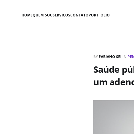
HOME
QUEM SOU
SERVIÇOS
CONTATO
PORTFÓLIO
BY
FABIANO SEI
IN
PE
Saúde púb
um aden