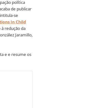
pação política
acaba de publicar
ntitula-se
ions In Child
o à redução da
González Jaramillo,
ta e e resume os