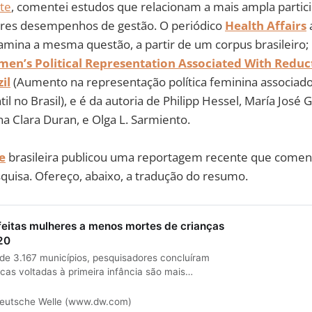
te
, comentei estudos que relacionam a mais ampla partici
res desempenhos de gestão. O periódico
Health Affairs
mina a mesma questão, a partir de um corpus brasileiro; i
men’s Political Representation Associated With Reduct
il
(Aumento na representação política feminina associad
il no Brasil), e é da autoria de Philipp Hessel, María José 
na Clara Duran, e Olga L. Sarmiento.
e
brasileira publicou uma reportagem recente que comen
quisa. Ofereço, abaixo, a tradução do resumo.
feitas mulheres a menos mortes de crianças
20
 de 3.167 municípios, pesquisadores concluíram
icas voltadas à primeira infância são mais
do conduzidas por prefeitas, independentemente de
ico.
eutsche Welle (www.dw.com)