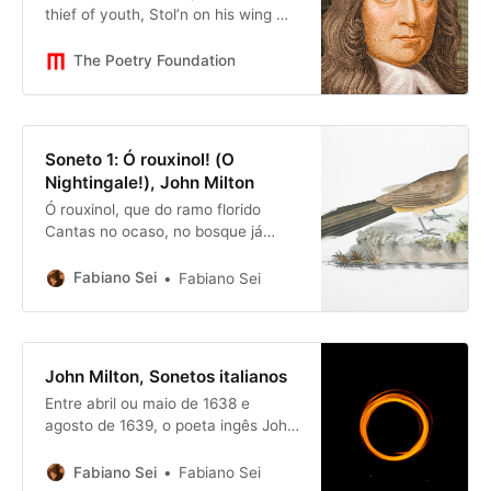
thief of youth, Stol’n on his wing my
three-and-twentieth year! My
hasting days fly on with full career,
The Poetry Foundation
But my late spring no bud or
blossom shew’th. Perhaps my
semblance might deceive the truth
That I to manhood am arriv’d so
Soneto 1: Ó rouxinol! (O
near; …
Nightingale!), John Milton
Ó rouxinol, que do ramo florido
Cantas no ocaso, no bosque já
quieto, Que invitas à esperança o
amante inquieto, Maio enquanto é
Fabiano Sei
Fabiano Sei
das Horas conduzido: Ao fim do dia
e antes do cuco ouvido, Teu
melífluo trinado locupleto Prediz o
amor; se és, pois, de Zeus dileto,
John Milton, Sonetos italianos
Se te
Entre abril ou maio de 1638 e
agosto de 1639, o poeta ingês John
Milton realiza sua viagem européia,
visitando a França e a Itália; menos
Fabiano Sei
Fabiano Sei