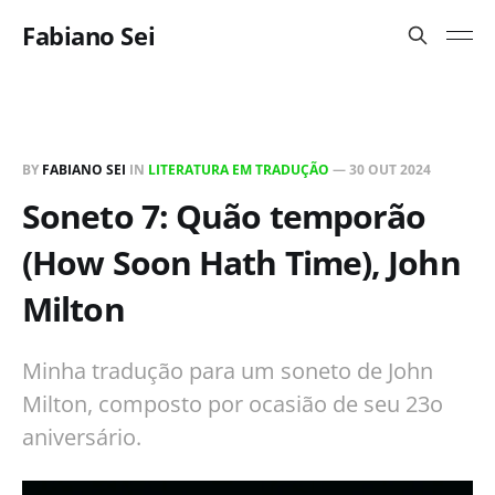
Fabiano Sei
BY
FABIANO SEI
IN
LITERATURA EM TRADUÇÃO
—
30 OUT 2024
Soneto 7: Quão temporão
(How Soon Hath Time), John
Milton
Minha tradução para um soneto de John
Milton, composto por ocasião de seu 23o
aniversário.