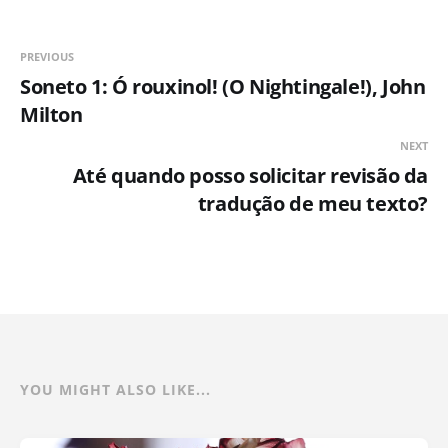
introdutórios, revisão das notas
originais e notas adicionais Fabiano
Seixas Fernandes. Embora não seja
PREVIOUS
a única, a tradução de Lima Leitão
Soneto 1: Ó rouxinol! (O Nightingale!), John
Milton
NEXT
Até quando posso solicitar revisão da
tradução de meu texto?
YOU MIGHT ALSO LIKE...