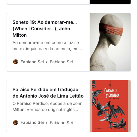
empolgado com aquela, demora-se
mais nesta, onde trava contato
com os intelectuais de Roma,
Florença e Nápoles.
Soneto 19: Ao demorar-me…
Aproximadamente oito anos antes,
(When I Consider…), John
porém, o interesse
Milton
Ao demorar-me em como a luz se
me extinguiu da vida ao meio, em
meio ao vasto e fusco mundo, e no
talento que enterrado jaz profundo,
Fabiano Sei
Fabiano Sei
do qual nos diz: não o enterreis da
Morte o fio, do qual quisera ao
Sumo Ser que os repartiu dar
dividendos, evitando
Paraíso Perdido em tradução
de António José de Lima Leitão
O Paraíso Perdido, epopeia de John
Milton; vertida do original inglês
para verso português por António
José de Lima Leitão.
Fabiano Sei
Fabiano Sei
Estabelecimento do texto conforme
a edição de 1840, textos