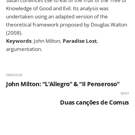
Satan convinces Eve to eat of the fruit of the Tree of
Knowledge of Good and Evil. Its analysis was
undertaken using an adapted version of the
theoretical framework proposed by Douglas Walton
(2008).
Keywords
: John Milton,
Paradise Lost
,
argumentation.
PREVIOUS
John Milton: “L’Allegro” & “Il Penseroso”
NEXT
Duas canções de Comus