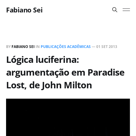
Fabiano Sei
BY
FABIANO SEI
IN
PUBLICAÇÕES ACADÊMICAS
—
01 SET 2013
Lógica luciferina:
argumentação em Paradise
Lost, de John Milton