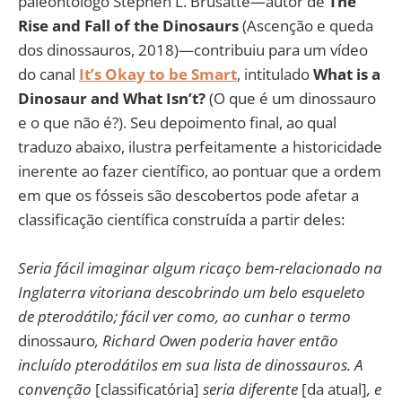
paleontólogo Stephen L. Brusatte—autor de
The
Rise and Fall of the Dinosaurs
(Ascenção e queda
dos dinossauros, 2018)—contribuiu para um vídeo
do canal
It’s Okay to be Smart
, intitulado
What is a
Dinosaur and What Isn’t?
(O que é um dinossauro
e o que não é?). Seu depoimento final, ao qual
traduzo abaixo, ilustra perfeitamente a historicidade
inerente ao fazer científico, ao pontuar que a ordem
em que os fósseis são descobertos pode afetar a
classificação científica construída a partir deles:
Seria fácil imaginar algum ricaço bem-relacionado na
Inglaterra vitoriana descobrindo um belo esqueleto
de pterodátilo; fácil ver como, ao cunhar o termo
dinossauro
, Richard Owen poderia haver então
incluído pterodátilos em sua lista de dinossauros. A
convenção
[classificatória]
seria diferente
[da atual]
, e