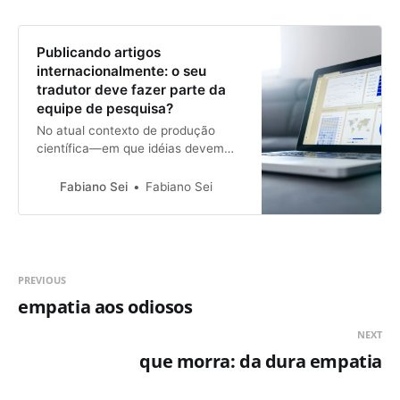
Publicando artigos
internacionalmente: o seu
tradutor deve fazer parte da
equipe de pesquisa?
No atual contexto de produção
científica—em que idéias devem
ser cada vez mais rapidamente
produzidas, testadas e difundidas
Fabiano Sei
Fabiano Sei
—, existe uma pressão constante
sobre pesquisadores e grupos de
pesquisa não-anglófonos para que
seus resultados sejam publicados
em periódicos [/dica-de-tradutor-
PREVIOUS
periodicos/] …
empatia aos odiosos
NEXT
que morra: da dura empatia